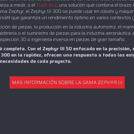
ieza a medir, o el
Track Ace
, una solución que combina el brazo A
ama Zephyr, el Zephyr III 300 se puede usar en robots y máquin
sátil que garantiza un rendimiento óptimo en varios contextos y
ción de piezas, la producción en la industria automotriz, el mante
lderería o el suministro de piezas para la industria aeronáutica, 
inspección 3D o ingeniería inversa en piezas de gran tamaño.
 completa. Con el Zephyr III 50 enfocado en la precisión, e
I 300 en la rapidez, ofrecen una respuesta a todas las ex
 necesidades de cada proyecto.
MÁS INFORMACIÓN SOBRE LA GAMA ZEPHYR III