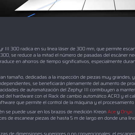
yr III 300 radica en su línea láser de 300 mm, que permite escan
II 300, se reduce a la mitad el número de pasadas del escáner n
traduce en ahorros de tiempo significativos, especialmente duran
an tamaño, dedicadas a la inspección de piezas muy grandes, y
independientes, se beneficiarán plenamente del aumento de produ
acidades de automatización del Zephyr III contribuyen a mante
idad del hardware con el Rack de cambio automático ACR3 y el 
software que permite el control de la máquina y el procesamiento
ién se puede usar en los brazos de medición Kreon
Ace
y
Onyx
.
es de escanear piezas de hasta 5 m de largo en donde una lín
iezas de dimensiones superiores o no convencionales: el escaneo