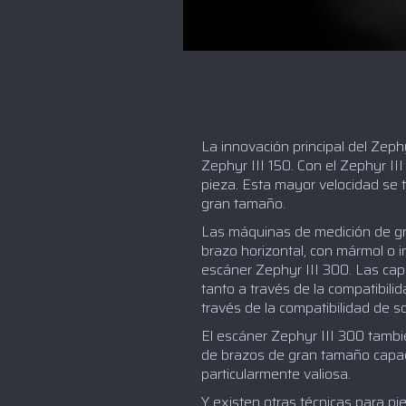
La innovación principal del Zeph
Zephyr III 150. Con el Zephyr I
pieza. Esta mayor velocidad se 
gran tamaño.
Las máquinas de medición de gr
brazo horizontal, con mármol o 
escáner Zephyr III 300. Las cap
tanto a través de la compatibil
través de la compatibilidad de 
El escáner Zephyr III 300 tamb
de brazos de gran tamaño capac
particularmente valiosa.
Y existen otras técnicas para p