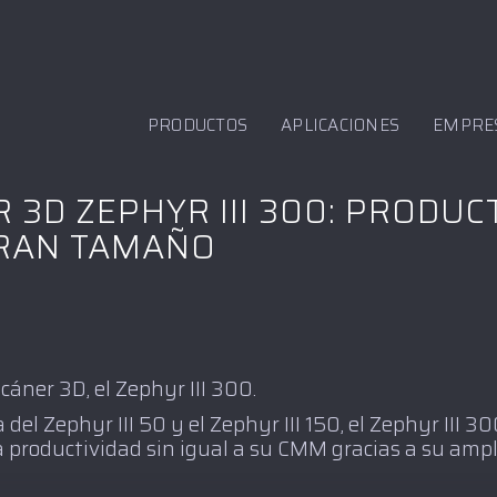
PRODUCTOS
APLICACIONES
EMPRE
 3D ZEPHYR III 300: PRODUC
GRAN TAMAÑO
áner 3D, el Zephyr III 300.
 del Zephyr III 50 y el Zephyr III 150, el Zephyr III
a productividad sin igual a su CMM gracias a su amp