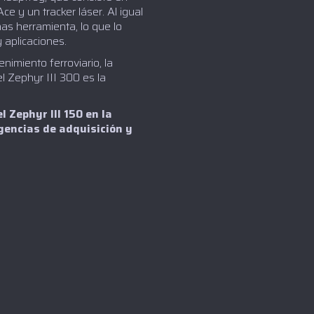
ce y un tracker láser. Al igual
as herramienta, lo que lo
 aplicaciones.
nimiento ferroviario, la
el Zephyr III 300 es la
l Zephyr III 150 en la
igencias de adquisición y