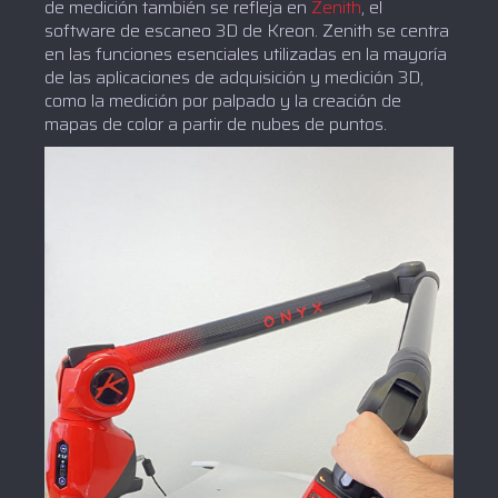
de medición también se refleja en
Zenith
, el
software de escaneo 3D de Kreon. Zenith se centra
en las funciones esenciales utilizadas en la mayoría
de las aplicaciones de adquisición y medición 3D,
como la medición por palpado y la creación de
mapas de color a partir de nubes de puntos.