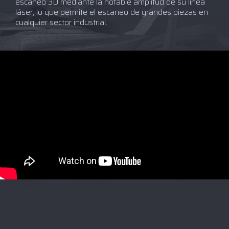
escaneo 3D mediante la notable amplitud de su línea
láser, lo que permite el escaneo de grandes piezas en
cualquier sector industrial.