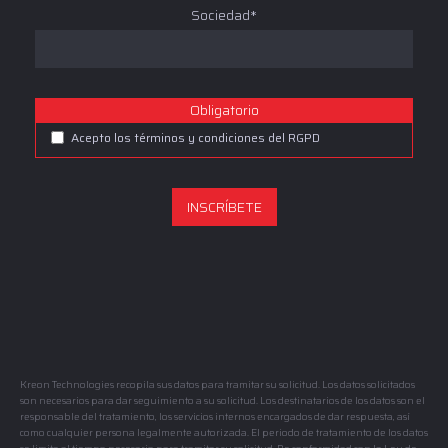
Sociedad*
Obligatorio
Acepto los términos y condiciones del RGPD
Kreon Technologies recopila sus datos para tramitar su solicitud. Los datos solicitados
son necesarios para dar seguimiento a su solicitud. Los destinatarios de los datos son el
responsable del tratamiento, los servicios internos encargados de dar respuesta, así
como cualquier persona legalmente autorizada. El periodo de tratamiento de los datos