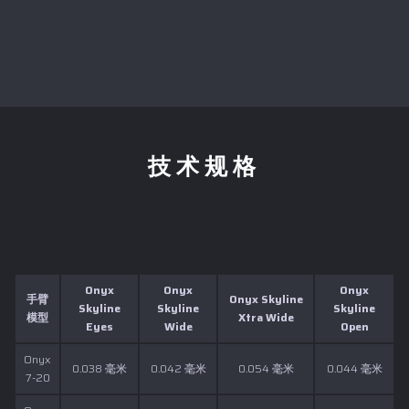
技术规格
Onyx
Onyx
Onyx
手臂
Onyx Skyline
Skyline
Skyline
Skyline
模型
Xtra Wide
Eyes
Wide
Open
Onyx
0.038 毫米
0.042 毫米
0.054 毫米
0.044 毫米
7-20