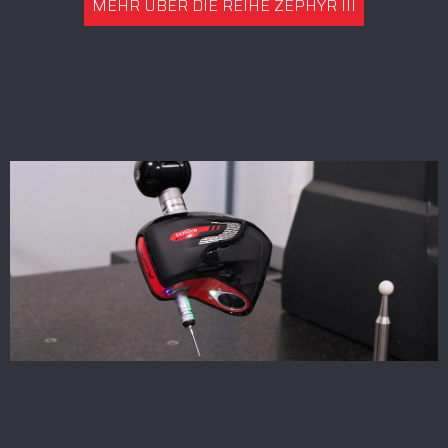
MEHR ÜBER DIE REIHE ZEPHYR III