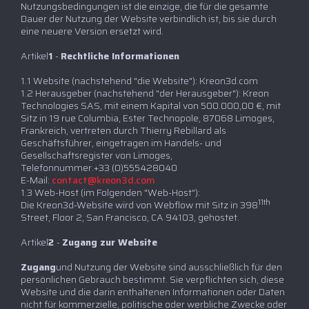
Nutzungsbedingungen ist die einzige, die für die gesamte
Dauer der Nutzung der Website verbindlich ist, bis sie durch
eine neuere Version ersetzt wird.
‍Artikel
1
-
Rechtliche Informationen
1.1 Website (nachstehend "die Website"): Kreon3d.com
1.2 Herausgeber (nachstehend "der Herausgeber"): Kreon
Technologies SAS, mit einem Kapital von 500.000,00 €, mit
Sitz in 19 rue Columbia, Ester Technopole, 87068 Limoges,
Frankreich, vertreten durch Thierry Rebillard als
Geschäftsführer, eingetragen im Handels- und
Gesellschaftsregister von Limoges,
Telefonnummer.+33 (0)555428040
E-Mail:
contact@kreon3d.com
1.3 Web-Host (im Folgenden "Web-Host"):
11th
Die Kreon3d-Website wird von Webflow mit Sitz in 398
Street, Floor 2, San Francisco, CA 94103, gehostet.
‍Artikel
2
-
Zugang zur Website
‍Zugang
und Nutzung der Website sind ausschließlich für den
persönlichen Gebrauch bestimmt. Sie verpflichten sich, diese
Website und die darin enthaltenen Informationen oder Daten
nicht für kommerzielle, politische oder werbliche Zwecke oder