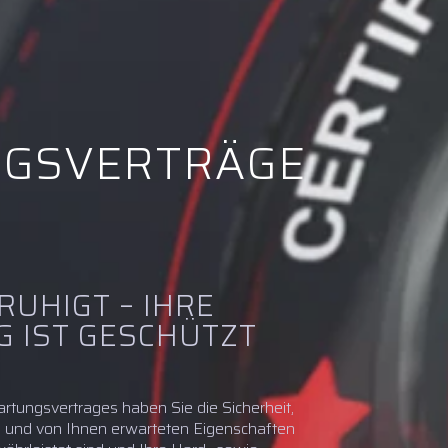
GSVERTRÄGE
ERUHIGT – IHRE
 IST GESCHÜTZT
rtungsvertrages haben Sie die Sicherheit,
en und von Ihnen erwarteten Eigenschaften