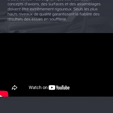
concepts d'avions, des surfaces et des assemblages
doivent être extrêmement rigoureux. Seuls les plus
hauts niveaux de qualité garantissent la fiabilité des
résultats des essais en soufflerie.