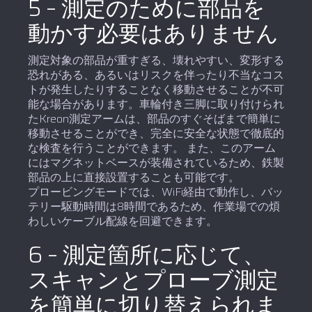
5 – 測定のために部品を
動かす必要はありません
測定対象の部品が重すぎる、壊れやすい、変形する
恐れがある、あるいはリスクを伴ったり不当なコス
トが発生したりすることなく移動させることが不可
能な場合があります。車輪付き三脚に取り付けられ
たKreon測定アームは、部品のすぐそばまで簡単に
移動させることができ、完全に安全な状態で徹底的
な検査を行うことができます。 また、このアーム
にはマグネットベースが装備されているため、鉄製
部品の上に直接設置することも可能です。
プロービングモードでは、WiFi経由で動作し、バッ
テリー駆動時間は8時間であるため、作業場での煩
わしいケーブル配線を回避できます。
6 – 測定箇所に応じて、
スキャンとプローブ測定
を簡単に切り替えられま