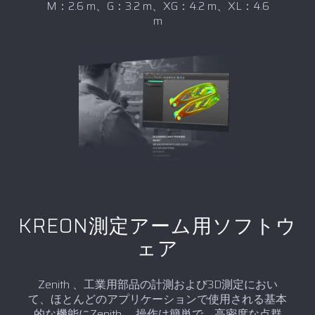
M：2.6 m、G：3.2 m、XG：4.2 m、XL：4.6
m
KREON測定アーム用ソフトウ
ェア
Zenith 、工業用部品の計測および3D測定におい
て、ほとんどのアプリケーションで使用される基本
的な機能にZenith 。操作は簡単で、高密度な点群