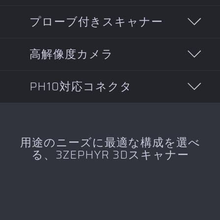
Zephyr スキャナーは、青色レーザーの細かさ
プローブ付きスキャナー
により、光沢のある表面でも最適な測定精度
を実現します。最大300 mmのレーザーライ
ン幅により、スキャン回数を減らすことで、
さらに柔軟性を高めるため、プローブを
高解像度カメラ
より迅速なスキャンが可能になります。
Kreonスキャナーの真下に配置できるため、
プロービング作業を開始するためにスキャナ
ーを取り外す必要はありません。これによ
Zephyr スキャナーに搭載された高解像度カメ
PH10対応コネクタ
り、同じ測定範囲内でスキャンとプロービン
ラは、2点間の距離が最大15 µmという極めて
グの作業を同時に管理でき、生産性の向上に
高い解像度を実現しており、彫刻、穴、部品
つながります。
のエッジ、溝といった微細なディテールのス
PH10電動ヘッドに対応したZephyr 3Dスキャ
キャンを可能にします。
ナーは、複数の角度から測定を行うことで、
高い精度を維持しつつ、完全に自動化された
用途のニーズに最適な構成を選べ
プロセスで部品全体を検査します。また、こ
る、3ZEPHYR 3Dスキャナー
のアタッチメントはACR3オートチェンジラッ
クと組み合わせて使用することで、完全な自
動測定を実現します。