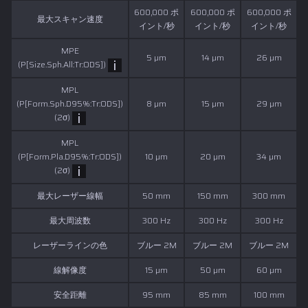
600,000 ポ
600,000 ポ
600,000 ポ
最大スキャン速度
イント/秒
イント/秒
イント/秒
MPE
5 µm
14 µm
26 µm
(P[Size.Sph.All:Tr:ODS])
MPL
(P[Form.Sph.D95%:Tr:ODS])
8 µm
15 µm
29 µm
(2σ)
MPL
(P[Form.Pla.D95%:Tr:ODS])
10 µm
20 µm
34 µm
(2σ)
最大レーザー線幅
50 mm
150 mm
300 mm
最大周波数
300 Hz
300 Hz
300 Hz
レーザーラインの色
ブルー 2M
ブルー 2M
ブルー 2M
線解像度
15 µm
50 µm
60 µm
安全距離
95 mm
85 mm
100 mm