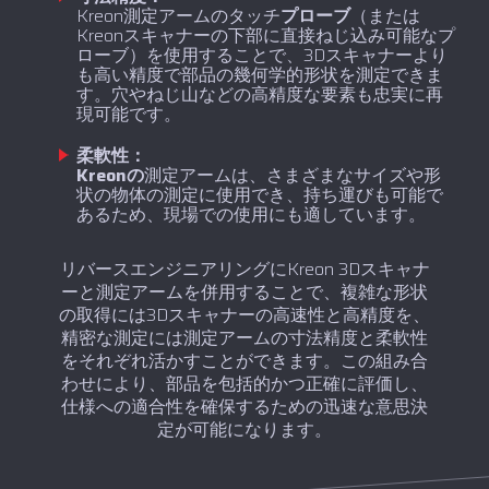
Kreon測定アームのタッチ
プローブ
（または
Kreonスキャナーの下部に直接ねじ込み可能なプ
ローブ）を使用することで、3Dスキャナーより
も高い精度で部品の幾何学的形状を測定できま
す。穴やねじ山などの高精度な要素も忠実に再
現可能です。
柔軟性：
‍Kreonの
測定アームは、さまざまなサイズや形
状の物体の測定に使用でき、持ち運びも可能で
あるため、現場での使用にも適しています。
リバースエンジニアリングにKreon 3Dスキャナ
ーと測定アームを併用することで、複雑な形状
の取得には3Dスキャナーの高速性と高精度を、
精密な測定には測定アームの寸法精度と柔軟性
をそれぞれ活かすことができます。この組み合
わせにより、部品を包括的かつ正確に評価し、
仕様への適合性を確保するための迅速な意思決
定が可能になります。