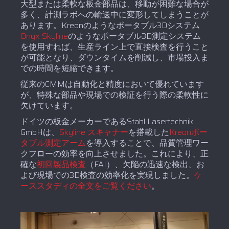
大型または柔軟な板金部品は、移動が困難な場合が
多く、計測ラボへの輸送中に変形してしまうことが
あります。Kreonのようなポータブル3Dシステム
Onyx Skyline
のようなポータブル3D測定システム
を使用すれば、生産ライン上で直接検査を行うこと
が可能となり、ダウンタイムを削減し、市場投入ま
での時間を短縮できます。
従来のCMMは自動化と精度において優れています
が、特殊な部品や現場での検証を行う際の柔軟性に
欠けています。
ドイツの板金メーカーであるStahl Lasertechnik
GmbHは、
Skyline スキャナー
を搭載した
Kreonポー
タブル測定アーム
を導入することで、品質管理ワー
クフローの効率を向上させました。これにより、正
確な
初回製品検査
（FAI）、欠陥の迅速な検出、お
よび現場での3D検査の効率化を実現しました。
ケ
ーススタディの全文をご覧ください
。