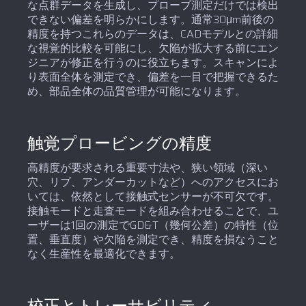
な点群データを生成し、プローブ測定だけでは検出
できない偏差を明らかにします。通常30μm前後の
精度を持つこれらのデータは、CADモデルとの詳細
な視覚的比較を可能にし、欠陥が拡大する前にエン
ジニアが修正を行うのに役立ちます。スキャンによ
り表面全体を測定でき、偏差を一目で把握できるた
め、部品全体の品質管理が可能になります。
触覚プロービングの精度
高精度が要求される重要寸法や、狭い領域（深い
穴、リブ、アンダーカットなど）へのアクセスにお
いては、依然として接触式センサーが不可欠です。
接触モードと走査モードを組み合わせることで、ユ
ーザーは1回の測定でGD&T（幾何公差）の特性（位
置、垂直度）や欠陥を測定でき、精度を損なうこと
なく生産性を最適化できます。