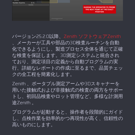
バージョン25.2.0以降、
Zenith ソフトウェアZenith
、メーカーが工具や部品の3D検査ルーチンを自動
化できるようにし、製造プロセス全体を通じて正確
な検査を保証します。3D測定システムと統合され
ており、測定項目の定義から自動プログラムの実
行、詳細なレポートの作成に至るまで、品質チェッ
クの全工程を簡素化します。
Zenith 、ポータブル測定アームや3Dスキャナーを
用いた接触式および非接触式の検査の両方をサポー
トし、初回品検査やロット管理など、多様な計測用
途Zenith 。
プログラムが起動すると、操作者を段階的にガイド
し、点検作業を効率的かつ再現性が高く、信頼性の
高いものにします。