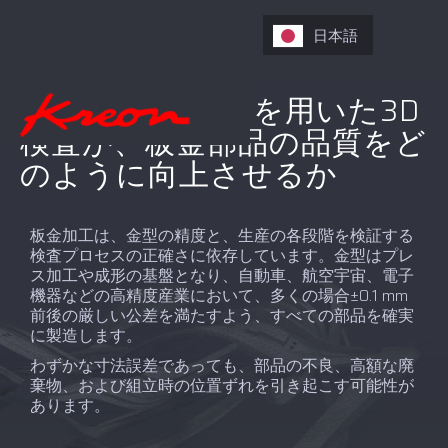
日本語
ポータブルCMMを用いた3D
検査が、板金部品の品質をど
のように向上させるか
板金加工は、金型の精度と、生産の各段階を検証する
検査プロセスの正確さに依存しています。金型はプレ
ス加工や成形の基盤となり、自動車、航空宇宙、電子
機器などの高精度産業において、多くの場合±0.1 mm
前後の厳しい公差を満たすよう、すべての部品を確実
に製造します。
わずかな寸法誤差であっても、部品の不良、高額な廃
棄物、および組立時の位置ずれを引き起こす可能性が
あります。