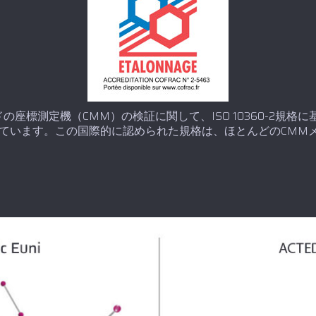
ドの座標測定機（CMM）の検証に関して、ISO 10360-2規格に
ています。この国際的に認められた規格は、ほとんどのCMM