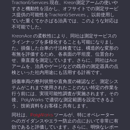
Traction&Services 現在、Kreon測定アームの使いや
すさと機動性を活かし、オフサイトでの測定サービ
ス提供の可能性をTraction&Services 。以前使用し
ていた重くてかさばる治具では、このような対応は
不可能でした。
KreonAce の柔軟性により、同社は測定サービスの
ラインナップを多様化することも可能になりまし
た。損傷した台車の寸法検査では、構造的な変形の
有無を評価するため、各表面の平坦度、位置合わ
せ、垂直度を測定しています。さらに、同社はAce
アームを、治具やゲージなどの既存の測定器具の点
検といった社内用途にも活用する計画です。
損傷車両の整列状態や直角度の確認など、測定シス
テムがこれまで使用されたことのない特定の作業を
行う前には、実現可能性調査が実施されます。その
後、PolyWorks で適切な測定範囲を設定できるよ
う、技術資料をお客様と共有します。
同社は、
PolyWorks
ツールが、特にオペレーター
へのガイダンスやエラー防止の点において非常に有
効であると評価しています。さらに、明快なレポー