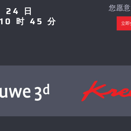
您愿意
月 24 日
10 时 45 分
立即