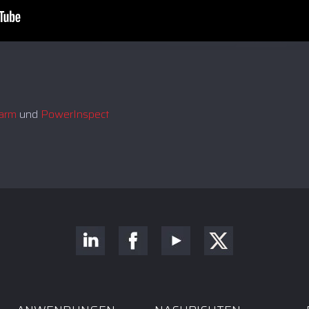
arm
und
PowerInspect