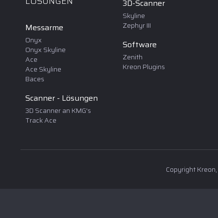
LÖSUNGEN
3D-Scanner
Skyline
Zephyr III
Messarme
Onyx
Software
Onyx Skyline
Zenith
Ace
Kreon Plugins
Ace Skyline
Baces
Scanner - Lösungen
3D Scanner an KMG's
Track Ace
Copyright Kreon,