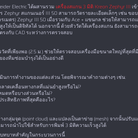
neider Electric ได้ผสานรวม
เครื่องสแกน 3 มิติ Kreon Zephyr III
เข้
ร Zephyr สแกนเนอร์ III 50 สามารถวัดรายละเอียดเล็กๆ เช่น ขอ
รเมตร) Zephyr III 50 เมื่อรวมกับ Ace + แขนกล ช่วยให้สามารถแป
ห้เป็นดิจิทัลได้ นอกจากนี้ ด้วยหัววัดใต้เครื่องสแกน ยังสามารถ
นให้ตรงกับ CAD ระหว่างการตรวจสอบ
ที่เพียงพอ (2.5 ม.) ช่วยให้ตรวจสอบเครื่องมือขนาดใหญ่ที่สุดที่ม
งทีมซ่อมบำรุงได้เป็นอย่างดี
ินการทำงานของแต่ละส่วน โดยพิจารณาคำถามต่างๆ เช่น:
คลาดเคลื่อนทางกลที่แม่นยำสูงหรือไม่?
หมดหรือบางส่วนหรือไม่?
ประสิทธิภาพที่สุดคืออะไร?
างกลุ่มจุด (point cloud) และแปลงเป็นตาข่าย (mesh) จากนั้นปรับ
สามารถนำไปใช้สำหรับการพิมพ์ 3 มิติความเร็วสูงได้
 มีบทบาทสำคัญในกระบวนการนี้