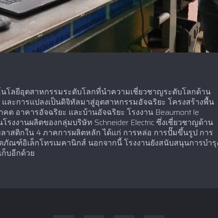
เทคโนโลยีอุตสาหกรรมระดับโลกที่นำความเชี่ยวชาญระดับโลกด้าน
 และการแปลงเป็นดิจิทัลมาสู่อุตสาหกรรมอัจฉริยะ โครงสร้างพื้น
ับอนาคต อาคารอัจฉริยะ และบ้านอัจฉริยะ โรงงาน Beaumont le
โรงงานผลิตของกลุ่มบริษัท Schneider Electric ซึ่งเชี่ยวชาญด้าน
สติกใน 4 ภาคการผลิตหลัก ได้แก่ การหล่อ การปั๊มขึ้นรูป การ
ตภัณฑ์อิเล็กโทรเมคานิกส์ นอกจากนี้ โรงงานยังสนับสนุนการบำรุ
ก็บอีกด้วย