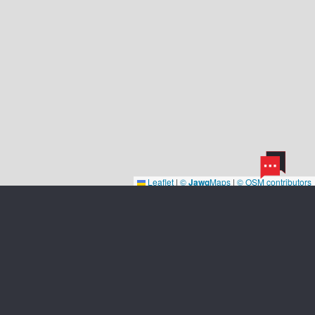
Leaflet
|
©
Jawg
Maps
|
© OSM contributors
ดาวน์โหลด
สนับสนุน