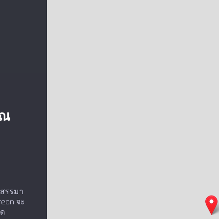
า
ุณ
ัดสรรมา
Kreon จะ
ุด