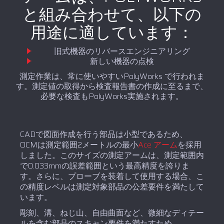
と組み合わせて、以下の
用途に適しています：
旧式機器のリバースエンジニアリング
新しい機器の点検
測定作業は、常に使いやすいPolyWorks で行われま
す。測定値の取得から検査報告書の作成に至るまで、
必要な検査もPolyWorks実施されます。
CADで図面作成を行う部品は小型であるため、
OCMは測定範囲2メートルの最小
Ace アーム
を採用
しました。このサイズの測定アームは、測定範囲内
で0.033mmの誤差範囲という最高精度を誇りま
す。さらに、プローブを装着して使用する場合、こ
の精度レベルは測定対象部品の公差要件を満たして
います。
彫刻、溝、ねじ山、自由曲面など、微細なディテー
ルを含む部品のスキャン要件を満たすため、