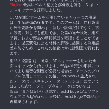
Skyline
最高レベルの精度と解像度を誇る「Skyline
」スキャナーを採用しました。
OCMが測定アームを活用しているもう一つの用途
は、生産設備の検査です。このアームは、自社製造
か外部委託かを問わず、新しい設備だけでなく、古
い設備に対しても使用でき、公差の適合状況、組立
品質、および部品の摩耗状態を確認することができ
ます。温度変化による材料の膨張に起因する測定誤
差を防ぐため、これらの検査は常に計測室で行われ
ます。
部品の逆設計は、通常、3Dスキャナーを用いた全
面スキャンから始まります。部品の特定の形状につ
いてより精密な測定が必要な場合は、アームのプロ
ーブを使用します。その後、PolyWorks 生成され
たデータは、スキャンデータ（メッシュ）について
はSTL形式で、プローブ測定データについては
IGES（またはSTP）形式で、Solid Edge CADソフト
ウェアにPolyWorks 。最後に、Solid Edgeで部品が
再構築されます。