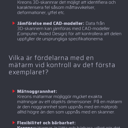
Kreons 3D-skannrar det möjligt att identifiera och
karakterisera fel såsom måttavvikelser,
deformationer, ytfel etc.
Jämförelse med CAD-modeller:
Data från
3D-skannern kan jämföras med CAD-modeller
(Computer-Aided Design) för att kontrollera att delen
uppfyller de ursprungliga specifikationerna.
Vilka är fördelarna med en
mätarm vid kontroll av det första
exemplaret?
Mätnoggrannhet:
Kreons mätarmar möjliggör mycket exakta
mätningar av ett objekts dimensioner. På en mätarm
är den noggrannhet som uppnås med en mätprob
alltid högre än den som uppnås med en skanner.
Flexibilitet och bärbarhet:
‍Kreons
mätarmar är lätta och bärbara, vilket gör det