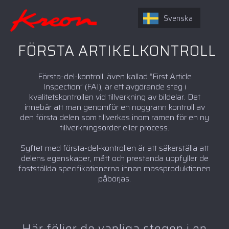
Svenska
FÖRSTA ARTIKELKONTROLL
Första-del-kontroll, även kallad ”First Article
Inspection” (FAI), är ett avgörande steg i
kvalitetskontrollen vid tillverkning av bildelar. Det
innebär att man genomför en noggrann kontroll av
den första delen som tillverkas inom ramen för en ny
tillverkningsorder eller process.
Syftet med första-del-kontrollen är att säkerställa att
delens egenskaper, mått och prestanda uppfyller de
fastställda specifikationerna innan massproduktionen
påbörjas.
Här följer de vanliga stegen i en