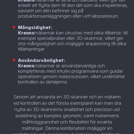
enkelt att flytta dem till den del som ska inspekteras,
oavsett om den befinner sig på
produktionsanläggningen eller i ett laboratorium.
Mångsidighet:
‍Kreons
mätarmar kan utrustas med olika tillbehör, till
exempel specialprober eller 3D-skannrar, vilket ger
stor mångsidighet och möjliggör anpassning till olika
tillämpningar.
Användarvänlighet:
‍Kreons
mätarmar är användarvänliga och
kompletteras med intuitiv programvara som guidar
operatören genom mätprocessen, vilket underlättar
kontrollen av detaljerna.
Genom att använda en 3D-skanner och en mätarm
vid kontrollen av det första exemplaret kan man dra
nytta av 3D-skannerns snabbhet och precision vid
avbildning av komplex geometri, samt mätarmens
måttnoggrannhet och flexibilitet för exakta
mätningar. Denna kombination möjliggör en