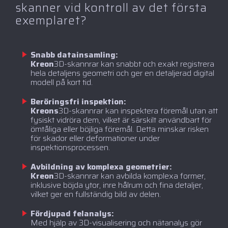
skanner vid kontroll av det första
exemplaret?
Snabb datainsamling:
‍Kreon
3D-skannrar kan snabbt och exakt registrera
hela detaljens geometri och ger en detaljerad digital
modell på kort tid.
Beröringsfri inspektion:
‍Kreons
3D-skannrar kan inspektera föremål utan att
fysiskt vidröra dem, vilket är särskilt användbart för
ömtåliga eller böjliga föremål. Detta minskar risken
för skador eller deformationer under
inspektionsprocessen.
Avbildning av komplexa geometrier:
‍Kreon
3D-skannrar kan avbilda komplexa former,
inklusive böjda ytor, inre hålrum och fina detaljer,
vilket ger en fullständig bild av delen.
Fördjupad felanalys:
Med hjälp av 3D-visualisering och nätanalys gör