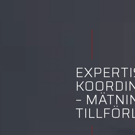
EXPERTI
KOORDI
– MÄTN
TILLFÖR