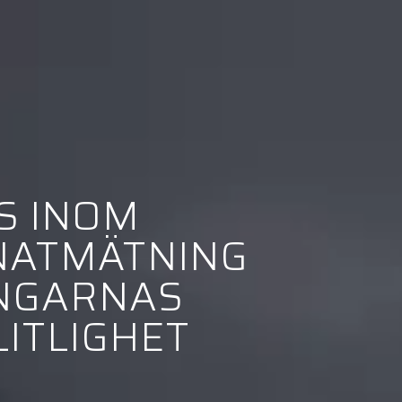
S INOM
NATMÄTNING
INGARNAS
LITLIGHET