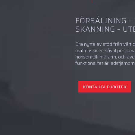
FÖRSÄLJNING –
SKANNING – UT
Dra nytta av stöd från vårt 
mätmaskiner, såväl portal
horisontellt mätarm, och även 
funktionalitet är ledstjärnorn
KONTAKTA EUROTEK