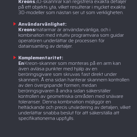
‍Kreons
3D-skannrar kan registrera exakta detaljer
på ett objekts yta, vilket resulterar i mycket exakta
3D-modeller som nästan ser ut som verkligheten.
Användarvänlighet:
‍Kreons
mätarmar är användarvänliga, och i
kombination med intuitiv programvara som guidar
operatören underlättar de processen för
datainsamling av detaljer.
Komplementaritet:
‍En
Kreon-skanner som monteras på en arm kan
även avläsa punkter med hjälp av en
beröringsgivare som skruvas fast direkt under
skannern. Å ena sidan hanterar skannern kontrollen
av den övergripande formen, medan
beröringsgivaren å andra sidan säkerställer
kontrollen av geometriska områden med snävare
toleranser. Denna kombination möjliggör en
heltäckande och precis utvärdering av detaljen, vilket
underlättar snabba beslut för att säkerställa att
specifikationerna uppfylls.