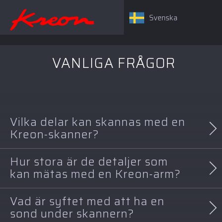
Svenska
VANLIGA FRÅGOR
Vilka delar kan skannas med en
Kreon-skanner?
Hur stora är de detaljer som
Kreon-skannern är mycket mångsidig och kan i regel
kan mätas med en Kreon-arm?
skanna alla typer av detaljer.
Vad är syftet med att ha en
Mätarmarna finns i flera olika storlekar. Totalt sett
sond under skannern?
kan de mäta detaljer som sträcker sig från några