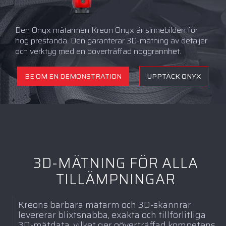
Den Onyx mätarmen Kreon Onyx är sinnebilden för
hög prestanda. Den garanterar 3D-mätning av detaljer
och verktyg med en oöverträffad noggrannhet.
BE OM EN DEMONSTRATION
UPPTÄCK ONYX
3D-MÄTNING FÖR ALLA
TILLÄMPNINGAR
Kreons bärbara mätarm och 3D-skannrar
levererar blixtsnabba, exakta och tillförlitliga
3D-mätdata, vilket ger oöverträffad kompetens