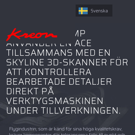
Svenska
FÖRETAGET K-MP
ANVÄNDER EN ACE
TILLSAMMANS MED EN
SKYLINE 3D-SKANNER FÖR
ATT KONTROLLERA
BEARBETADE DETALJER
DIREKT PÅ
VERKTYGSMASKINEN
UNDER TILLVERKNINGEN.
Flygindustrin, som är känd för sina höga kvalitetskrav,
kräver komponenter där toleranserna följs till punkt och