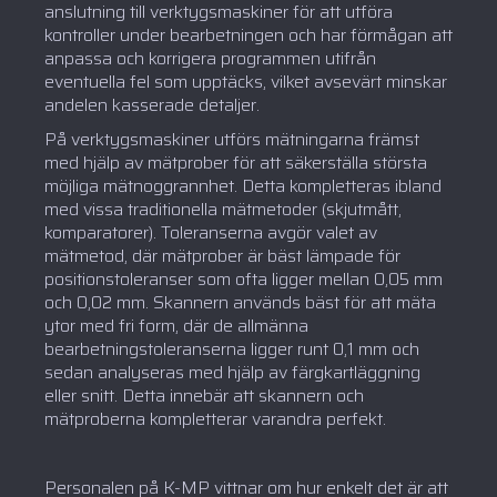
anslutning till verktygsmaskiner för att utföra
kontroller under bearbetningen och har förmågan att
anpassa och korrigera programmen utifrån
eventuella fel som upptäcks, vilket avsevärt minskar
andelen kasserade detaljer.
På verktygsmaskiner utförs mätningarna främst
med hjälp av mätprober för att säkerställa största
möjliga mätnoggrannhet. Detta kompletteras ibland
med vissa traditionella mätmetoder (skjutmått,
komparatorer). Toleranserna avgör valet av
mätmetod, där mätprober är bäst lämpade för
positionstoleranser som ofta ligger mellan 0,05 mm
och 0,02 mm. Skannern används bäst för att mäta
ytor med fri form, där de allmänna
bearbetningstoleranserna ligger runt 0,1 mm och
sedan analyseras med hjälp av färgkartläggning
eller snitt. Detta innebär att skannern och
mätproberna kompletterar varandra perfekt.
Personalen på K-MP vittnar om hur enkelt det är att