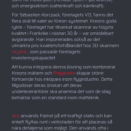
och energisektorn (vattenkraft och kärnkraft).
För Sébastien Korczack, företagets VD, fanns det
flera skäl till valet av Kreon-systemet. Kreons goda
rykte – företaget har tillverkat skannrar av högsta
kvalitet i Frankrike i nästan 30 år – var omedelbart
avgörande. Han imponerades också av det
utmärkta pris-kvalitetsförhållandet hos 3D-skannern
Skyline
, som passade företagets
investeringskapacitet.
Att kunna integrera denna lösning som kombinerar
Kreons mätarm och
Polyworks
skapar större
förtroende hos inköpare inom flygindustrin. Detta
tillgodoser deras önskan att deras
underleverantörer ska anamma det som de idag
betraktar som en standard inom mätteknik.
Ace
används främst på ett kraftigt stativ och kan
enkelt flyttas runt i verkstaden för att placeras så
nära detaljerna som möjligt. Den används ofta i