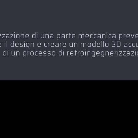
zzazione di una parte meccanica preve
il design e creare un modello 3D accu
 di un processo di retroingegnerizzazi