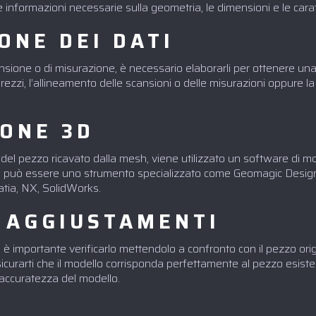
 le informazioni necessarie sulla geometria, le dimensioni e le cara
ONE DEI DATI
cansione o di misurazione, è necessario elaborarli per ottenere una
grezzi, l’allineamento delle scansioni o delle misurazioni oppure la
ONE 3D
 del pezzo ricavato dalla mesh, viene utilizzato un software di m
e può essere uno strumento specializzato come Geomagic Desig
tia, NX, SolidWorks.
E AGGIUSTAMENTI
, è importante verificarlo mettendolo a confronto con il pezzo ori
sicurarti che il modello corrisponda perfettamente al pezzo esist
’accuratezza del modello.