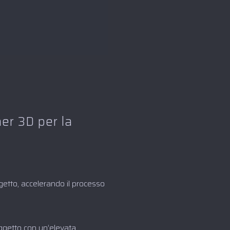
ner 3D per la
getto, accelerando il processo
 oggetto con un’elevata