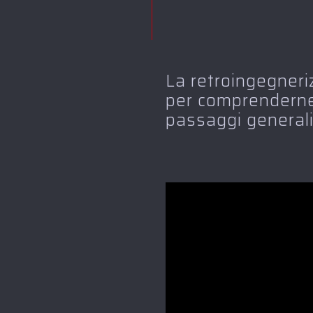
La retroingegneri
per comprenderne 
passaggi generali