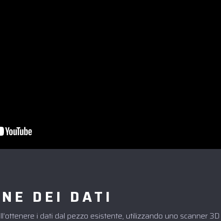
NE DEI DATI
l’ottenere i dati dal pezzo esistente, utilizzando uno scanner 3D 