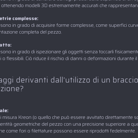
e, ottenendo modelli 3D estremamente accurati che rappresentano
etrie complesse:
 sono in grado di acquisire forme complesse, come superfici curve, 
tazione completa del pezzo.
atto:
 sono in grado di ispezionare gli oggetti senza toccarli fisicament
ili o flessibili. Ciò riduce il rischio di danni o deformazioni durante 
ggi derivanti dall’utilizzo di un bracci
azione?
ale:
 di misura Kreon (o quello che può essere avvitato direttamente s
 entità geometriche del pezzo con una precisione superiore a que
one come fori o filettature possono essere riprodotti fedelmente.