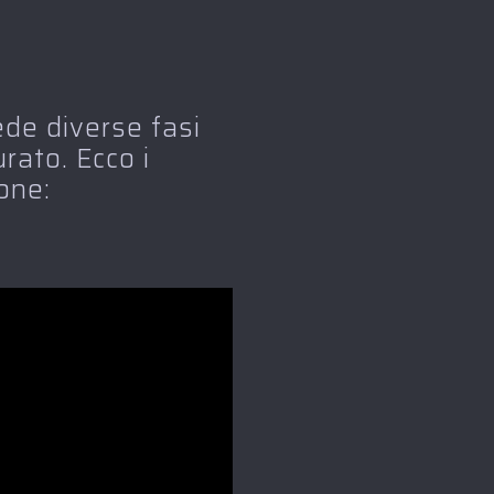
de diverse fasi
rato. Ecco i
one: