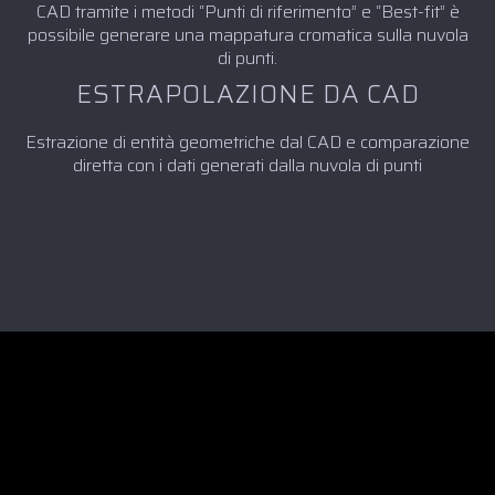
CAD tramite i metodi “Punti di riferimento” e “Best-fit” è
possibile generare una mappatura cromatica sulla nuvola
di punti.
ESTRAPOLAZIONE DA CAD
Estrazione di entità geometriche dal CAD e comparazione
diretta con i dati generati dalla nuvola di punti