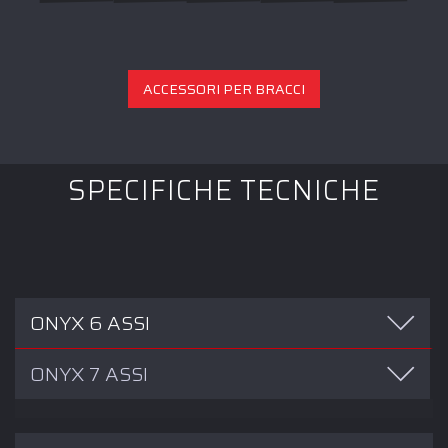
ACCESSORI PER BRACCI
SPECIFICHE TECNICHE
ONYX 6 ASSI
ONYX 7 ASSI
Modello a
P
E Uni
P Size
L Dia
SPAT
braccio
Form