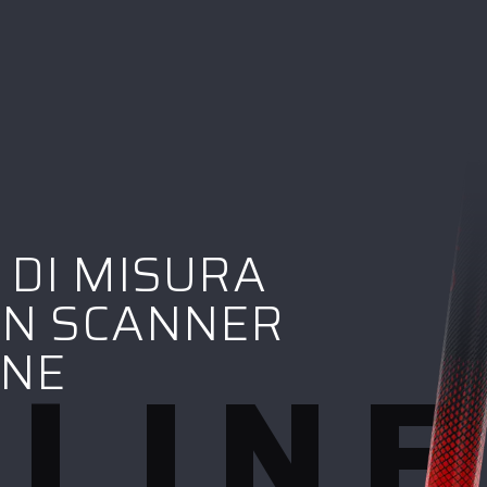
 DI MISURA
ON SCANNER
LINE
INE