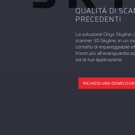
QUALITÀ DI SC
PRECEDENTI
La soluzione Onyx Skyline c
scanner 3D Skyline, in un s
contatto di impareggiabile e
Kreon più all’avanguardia so
sia la tua applicazione.
RICHIEDI UNA DEMO O U