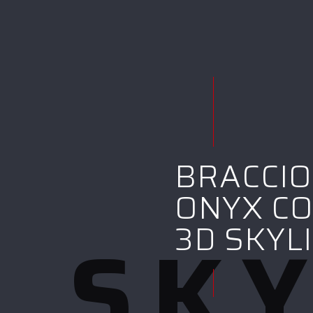
BRACCIO
ONYX C
SKY
3D SKYL