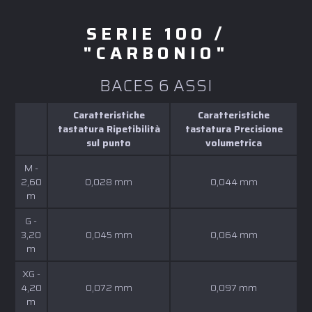
SERIE 100 /
"CARBONIO"
BACES 6 ASSI
Caratteristiche
Caratteristiche
tastatura Ripetibilità
tastatura Precisione
sul punto
volumetrica
M -
2,60
0,028 mm
0,044 mm
m
G -
3,20
0,045 mm
0,064 mm
m
XG -
4,20
0,072 mm
0,097 mm
m