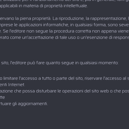
pplicabili in materia di proprietà intellettuale.
servano la piena proprietà. La riproduzione, la rappresentazione, l'
mprese le applicazioni informatiche, in qualsiasi forma, sono sev
ore. Se l'editore non segue la procedura corretta non appena vie
erato come un'accettazione di tale uso o un'esenzione di responsa
il sito, l'editore può fare quanto segue in qualsiasi momento:
imitare l'accesso a tutto o parte del sito, riservare l'accesso al s
enti Internet.
azione che possa disturbare le operazioni del sito web o che poss
tte
ttuare gli aggiornamenti.