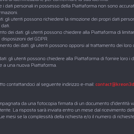
i: se i dati personali in possesso della Piattaforma non sono accurat
ormazioni.
ati: gli utenti possono richiedere la rimozione dei propri dati person
 dati.
mento dei dati: gli utenti possono chiedere alla Piattaforma di limita
e disposizioni del GDPR.
ttamento dei dati: gli utenti possono opporsi al trattamento dei loro 
ei dati: gli utenti possono chiedere alla Piattaforma di fornire loro 
ire a una nuova Piattaforma.
itto contattandoci al seguente indirizzo e-mail:
contact@kreon3
pagnata da una fotocopia firmata di un documento d'identità vali
utente. La risposta sarà inviata entro un mese dal ricevimento del
mesi se la complessità della richiesta e/o il numero di richieste 