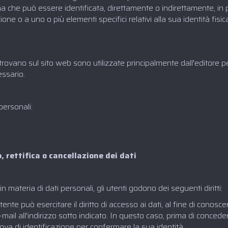
na che può essere identificata, direttamente o indirettamente, in 
ne o a uno o più elementi specifici relativi alla sua identità fisica
trovano sul sito web sono utilizzate principalmente dall'editore pe
essario.
personali:
, rettifica o cancellazione dei dati‍
n materia di dati personali, gli utenti godono dei seguenti diritti:
'utente può esercitare il diritto di accesso ai dati, al fine di conosce
ail all'indirizzo sotto indicato. In questo caso, prima di conceder
rova di identificazione per confermare la sua identità.