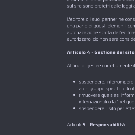
sul sito sono protetti dalle leggi a
L'editore o i suoi partner ne con
una parte di questi elementi, co
autorizzazione scritta dell'edit
autorizzato, ciò non sarà consid
Articolo 4
-
Gestione del sito
Al fine di gestire correttamente 
sospendere, interrompere o l
a un gruppo specifico di ut
rimuovere qualsiasi inform
internazionali o la "netique
sospendere il sito per effe
‍Articolo
5
-
Responsabilità