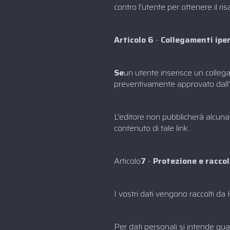
contro l'utente per ottenere il 
Articolo 6
-
Collegamenti ipe
Se
un utente inserisce un colleg
preventivamente approvato dall'e
L'editore non pubblicherà alcuna i
contenuto di tale link.
‍Articolo
7
-
Protezione e raccolt
I vostri dati vengono raccolti d
Per dati personali si intende qual