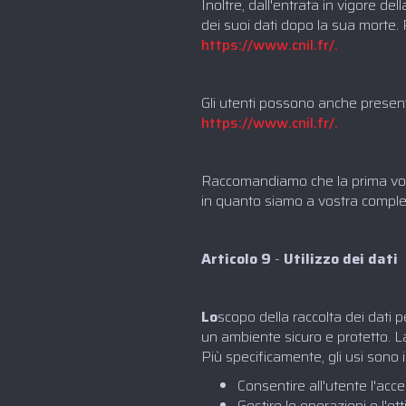
Inoltre, dall'entrata in vigore de
dei suoi dati dopo la sua morte. P
https://www.cnil.fr/.
Gli utenti possono anche present
https://www.cnil.fr/.
Raccomandiamo che la prima volta
in quanto siamo a vostra complet
Articolo 9
-
Utilizzo dei dati
Lo
scopo della raccolta dei dati p
un ambiente sicuro e protetto. La
Più specificamente, gli usi sono 
Consentire all'utente l'acce
Gestire le operazioni e l'o