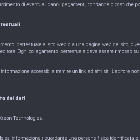
risarcimento di eventuali danni, pagamenti, condanne o costi che 
rtestuali
amento ipertestuale al sito web o a una pagina web del sito, qu
ditore. Ogni collegamento ipertestuale deve essere rimosso su ri
nformazione accessibile tramite un link ad altri siti. L'editore non 
a dei dati‍
a Kreon Technologies.
siasi informazione riguardante una persona fisica identificata o ide