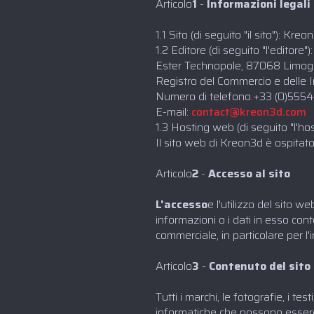
‍Articolo
1
-
Informazioni legali
1.1 Sito (di seguito "il sito"): Kre
1.2 Editore (di seguito "l'editor
Ester Technopole, 87068 Limoges,
Registro del Commercio e delle 
Numero di telefono.+33 (0)55
E-mail:
contact@kreon3d.com
1.3 Hosting web (di seguito "l'ho
Il sito web di Kreon3d è ospita
‍Articolo
2
-
Accesso al sito
‍L'accesso
e l'utilizzo del sito 
informazioni o i dati in esso conte
commerciale, in particolare per l'i
‍Articolo
3
-
Contenuto del sito
Tutti i marchi, le fotografie, i te
informatiche che possono essere ut