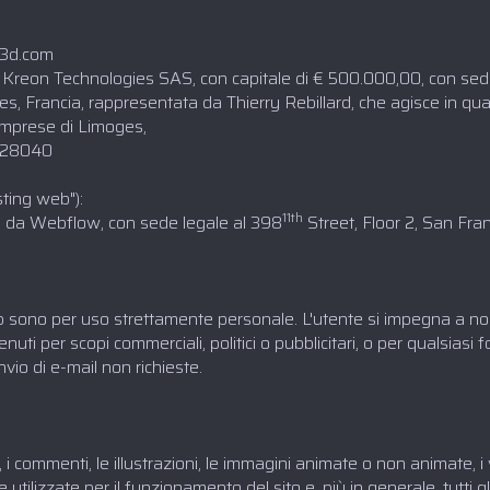
on3d.com
e"): Kreon Technologies SAS, con capitale di € 500.000,00, con sed
 Francia, rappresentata da Thierry Rebillard, che agisce in qualit
Imprese di Limoges,
5428040
sting web"):
11th
to da Webflow, con sede legale al 398
Street, Floor 2, San Fra
web sono per uso strettamente personale. L'utente si impegna a non u
nuti per scopi commerciali, politici o pubblicitari, o per qualsiasi 
nvio di e-mail non richieste.
sti, i commenti, le illustrazioni, le immagini animate o non animate, i 
ilizzate per il funzionamento del sito e, più in generale, tutti gli 