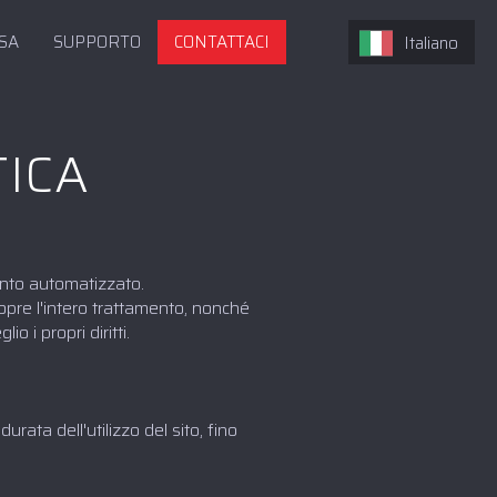
SA
SUPPORTO
CONTATTACI
Italiano
TICA
mento automatizzato.
copre l'intero trattamento, nonché
o i propri diritti.
urata dell'utilizzo del sito, fino