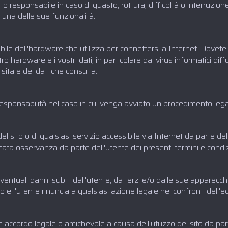
to responsabile in caso di guasto, rottura, difficoltà o interruzion
 una delle sue funzionalità.
le dell'hardware che utilizza per connettersi a Internet. Dovete 
o hardware e i vostri dati, in particolare dai virus informatici diffu
isita e dei dati che consulta.
esponsabilità nel caso in cui venga avviato un procedimento legale
del sito o di qualsiasi servizio accessibile via Internet da parte del
ta osservanza da parte dell'utente dei presenti termini e condiz
ventuali danni subiti dall'utente, da terzi e/o dalle sue apparecc
to e l'utente rinuncia a qualsiasi azione legale nei confronti dell'
 accordo legale o amichevole a causa dell'utilizzo del sito da part