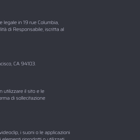
e legale in 19 rue Columbia,
à di Responsabile, iscritta al
ncisco, CA 94103.
tilizzare il sito e le
forma di sollecitazione
videoclip, i suoni o le applicazioni
elementi riprodotti o utilizzati