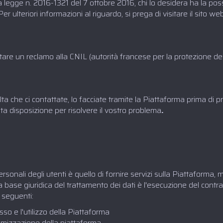
lla legge n. 2016-1321 del 7 ottobre 2016, chi lo desidera ha la pos
er ulteriori informazioni al riguardo, si prega di visitare il sito we
are un reclamo alla CNIL (autorità francese per la protezione dei 
 che ci contattate, lo facciate tramite la Piattaforma prima di p
a disposizione per risolvere il vostro problema
.‍
ersonali degli utenti è quello di fornire servizi sulla Piattaforma, 
 base giuridica del trattamento dei dati è l'esecuzione del contrat
i seguenti:
sso e l'utilizzo della Piattaforma
ttimizzazione della piattaforma