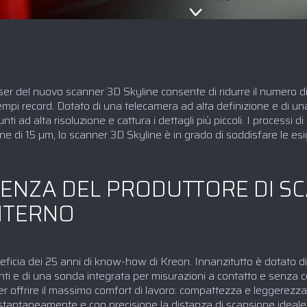
laser del nuovo scanner 3D Skyline consente di ridurre il numero d
tempi record. Dotato di una telecamera ad alta definizione e di un
i ad alta risoluzione e cattura i dettagli più piccoli. I processi 
sione di 15 µm, lo scanner 3D Skyline è in grado di soddisfare le e
RIENZA DEL PRODUTTORE DI S
INTERNO
ficia dei 25 anni di know-how di Kreon. Innanzitutto è dotato di
ettenti e di una sonda integrata per misurazioni a contatto e senza
er offrire il massimo comfort di lavoro: compattezza e leggerezza
istantaneamente e con precisione la distanza di scansione ideale 