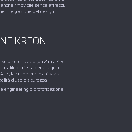
 anche rimovibile senza attrezzi.
che integrazione del design.
IONE KREON
o volume di lavoro (da 2 m a 4,5
ortatile perfetta per eseguire
 Ace , la cui ergonomia è stata
cilità d'uso e sicurezza.
se engineering o prototipazione