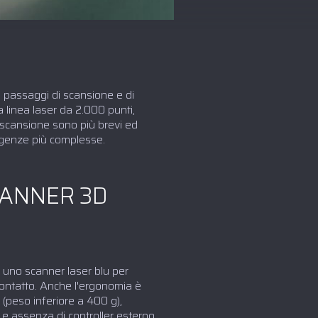
i passaggi di scansione e di
a linea laser da 2.000 punti,
di scansione sono più brevi ed
sigenze più complesse.
CANNER 3D
 uno scanner laser blu per
 contatto. Anche l'ergonomia è
 (peso inferiore a 400 g),
e assenza di controller esterno.