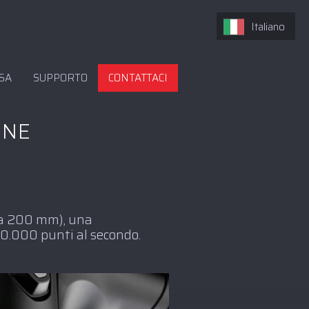
Italiano
SA
SUPPORTO
CONTATTACI
INE
o a 200 mm), una
00.000 punti al secondo.