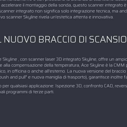
 e accelerare il montaggio della sonda, questo scanner integrato è
 scanner integrato non significa solo integrazione tecnica, ma an
uovo scanner Skyline rivela un'estetica attenta e innovativa.
IL NUOVO BRACCIO DI SCANS
e Skyline , con scanner laser 3D integrato Skyline, offre un ampi
ta e alla compensazione della temperatura, Ace Skyline è la CMM p
ico, in officina o anche all'esterno. La nuova versione del braccio
sh and pull" e nuova maniglia di trasporto), garantisce inoltre fa
o per qualsiasi applicazione: Ispezione 3D, confronto CAD, rever
pali programmi di terze parti.