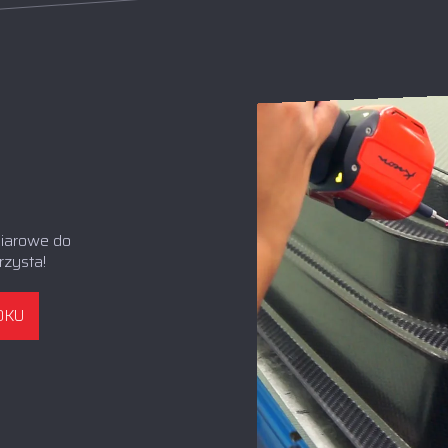
miarowe do
rzysta!
DKU