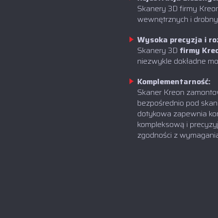
Skanery 3D firmy Kreon
wewnętrznych i drobny
Wysoka precyzja i ro
‍Skanery 3D
firmy Kre
niezwykle dokładne mod
Komplementarność:
Skaner Kreon zamontow
bezpośrednio pod skaner
dotykowa zapewnia kon
kompleksową i precyzyj
zgodności z wymagania