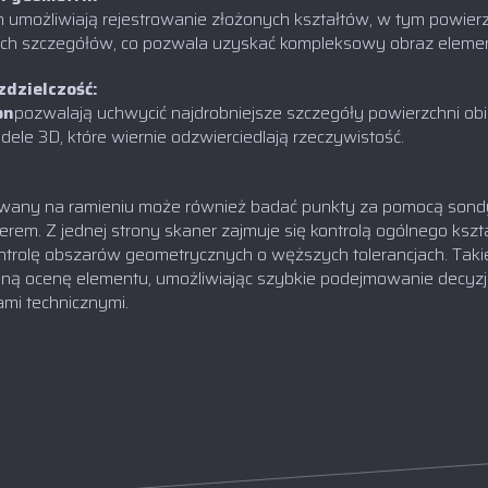
 umożliwiają rejestrowanie złożonych kształtów, w tym powier
ch szczegółów, co pozwala uzyskać kompleksowy obraz elemen
zdzielczość:
on
pozwalają uchwycić najdrobniejsze szczegóły powierzchni ob
ele 3D, które wiernie odzwierciedlają rzeczywistość.
any na ramieniu może również badać punkty za pomocą sondy
em. Z jednej strony skaner zajmuje się kontrolą ogólnego kszta
trolę obszarów geometrycznych o węższych tolerancjach. Taki
ną ocenę elementu, umożliwiając szybkie podejmowanie decyzj
mi technicznymi.