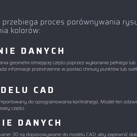
j przebiega proces porównywania ry
a kolorów:
NIE DANYCH
nia geometrii istniejącej części poprzez wykonanie pełnego lu
dzi informacje przestrzenne w postaci chmury punktów lub sia
DELU CAD
 importowany do oprogramowania kontrolnego. Model ten odzwie
iary części.
IE DANYCH
skaner 3D są dopasowywane do modelu CAD, aby zapewnić do