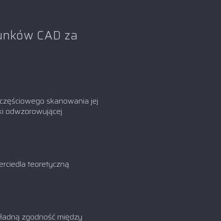
sunków CAD za
b częściowego skanowania jej
tki odwzorowującej
rciedla teoretyczną
kładną zgodność między