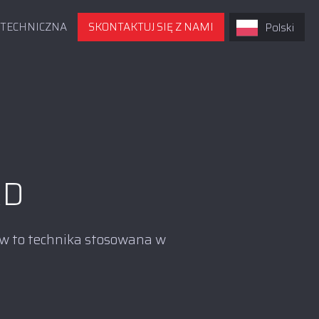
 TECHNICZNA
SKONTAKTUJ SIĘ Z NAMI
Polski
AD
w to technika stosowana w