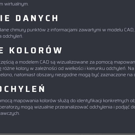
m wirtualnym.
IE DANYCH
ane chmury punktów z informacjami zawartymi w modelu CAD, 
 odchyleń.
E KOLORÓW
ą częścią a modelem CAD są wizualizowane za pomocą mapowan
ę różne kolory w zależności od wielkości i kierunku odchyleń. N
elono, natomiast obszary niezgodne mogą być zaznaczone na c
DCHYLEŃ
ocą mapowania kolorów służą do identyfikacji konkretnych ob
eratorzy mogą wizualnie przeanalizować odchylenia i podjąć d
prawczych.