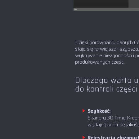
Dzięki porównaniu danych C
staje się łatwiejsza i szybsz
wykrywanie niezgodności i 
produkowanych części.
Dlaczego warto 
do kontroli częś
Szybkość:
Skanery 3D firmy Kreon
wydajną kontrolę jakośc
Rejestracja złożonyc