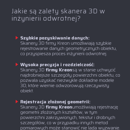
Jakie są zalety skanera 3D w
inżynierii odwrotnej?
Szybkie pozyskiwanie danych:
Skanery 3D firmy Kreon umożliwiają szybkie
rejestrowanie danych geometrycznych obiektu,
co przyspiesza proces inżynierii odwrotnej.
Wysoka precyzja i rozdzielczość:
‍Skanery 3D
firmy Kreon
są w stanie uchwycić
najdrobniejsze szczegóły powierzchni obiektu, co
pozwala uzyskać niezwykle dokładne modele
3D, które wiernie odwzorowują rzeczywisty
obiekt.
Rejestracja złożonej geometrii:
‍Skanery 3D
firmy Kreon
umożliwiają rejestrację
geometrii złożonych kształtów, w tym
powierzchni zakrzywionych, tekstur i drobnych
szczegółów, co w przypadku innych metod
pomiarowych może stanowić nie lada wyzwanie.