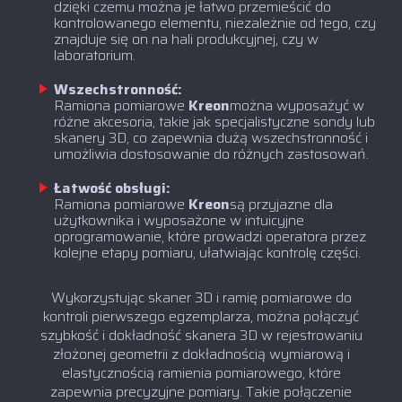
dzięki czemu można je łatwo przemieścić do
kontrolowanego elementu, niezależnie od tego, czy
znajduje się on na hali produkcyjnej, czy w
laboratorium.
Wszechstronność:
‍Ramiona pomiarowe
Kreon
można wyposażyć w
różne akcesoria, takie jak specjalistyczne sondy lub
skanery 3D, co zapewnia dużą wszechstronność i
umożliwia dostosowanie do różnych zastosowań.
Łatwość obsługi:
‍Ramiona pomiarowe
Kreon
są przyjazne dla
użytkownika i wyposażone w intuicyjne
oprogramowanie, które prowadzi operatora przez
kolejne etapy pomiaru, ułatwiając kontrolę części.
Wykorzystując skaner 3D i ramię pomiarowe do
kontroli pierwszego egzemplarza, można połączyć
szybkość i dokładność skanera 3D w rejestrowaniu
złożonej geometrii z dokładnością wymiarową i
elastycznością ramienia pomiarowego, które
zapewnia precyzyjne pomiary. Takie połączenie