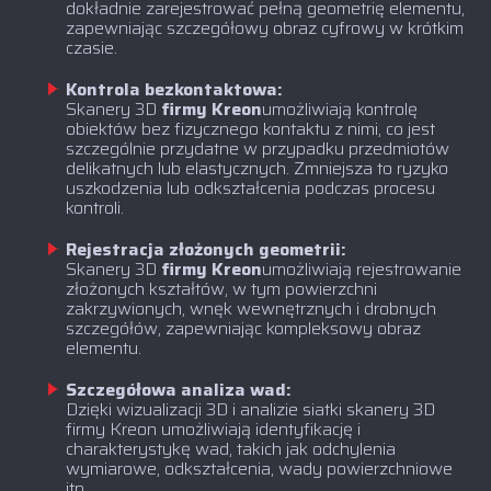
dokładnie zarejestrować pełną geometrię elementu,
zapewniając szczegółowy obraz cyfrowy w krótkim
czasie.
Kontrola bezkontaktowa:
‍Skanery 3D
firmy Kreon
umożliwiają kontrolę
obiektów bez fizycznego kontaktu z nimi, co jest
szczególnie przydatne w przypadku przedmiotów
delikatnych lub elastycznych. Zmniejsza to ryzyko
uszkodzenia lub odkształcenia podczas procesu
kontroli.
Rejestracja złożonych geometrii:
‍Skanery 3D
firmy Kreon
umożliwiają rejestrowanie
złożonych kształtów, w tym powierzchni
zakrzywionych, wnęk wewnętrznych i drobnych
szczegółów, zapewniając kompleksowy obraz
elementu.
Szczegółowa analiza wad:
Dzięki wizualizacji 3D i analizie siatki skanery 3D
firmy Kreon umożliwiają identyfikację i
charakterystykę wad, takich jak odchylenia
wymiarowe, odkształcenia, wady powierzchniowe
itp.