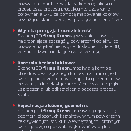
pozwala na bardziej wydajną kontrolę jakości i
przyspiesza procesy produkcyjne. Uzyskanie
porównania CAD za pomocą mapowania kolorów
bez użycia skanera 3D jest praktycznie niemożliwe.
Wysoka precyzja i rozdzielczość:
‍Skanery 3D
firmy Kreon
są w stanie uchwycić
najdrobniejsze szczegóły powierzchni obiektu, co
pozwala uzyskać niezwykle dokładne modele 3D,
wiernie odzwierciedlające rzeczywistość.
Kontrola bezkontaktowa:
‍Skanery 3D
firmy Kreon
umożliwiają kontrolę
obiektów bez fizycznego kontaktu z nimi, co jest
szczególnie przydatne w przypadku przedmiotów
delikatnych lub elastycznych. Zmniejsza to ryzyko
uszkodzenia lub odkształcenia podczas procesu
kontroli.
Rejestracja złożonej geometrii:
‍Skanery 3D
firmy Kreon
umożliwiają rejestrację
geometrii złożonych kształtów, w tym powierzchni
zakrzywionych, struktur wewnętrznych i drobnych
szczegółów, co pozwala wykrywać wady lub