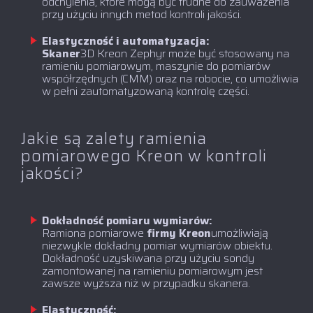
odchylenia, które mogą być trudne do zauważenia
przy użyciu innych metod kontroli jakości.
Elastyczność i automatyzacja:
‍Skaner
3D Kreon Zephyr może być stosowany na
ramieniu pomiarowym, maszynie do pomiarów
współrzędnych (CMM) oraz na robocie, co umożliwia
w pełni zautomatyzowaną kontrolę części.
Jakie są zalety ramienia
pomiarowego Kreon w kontroli
jakości?
Dokładność pomiaru wymiarów:
‍Ramiona pomiarowe
firmy Kreon
umożliwiają
niezwykle dokładny pomiar wymiarów obiektu.
Dokładność uzyskiwana przy użyciu sondy
zamontowanej na ramieniu pomiarowym jest
zawsze wyższa niż w przypadku skanera.
Elastyczność: