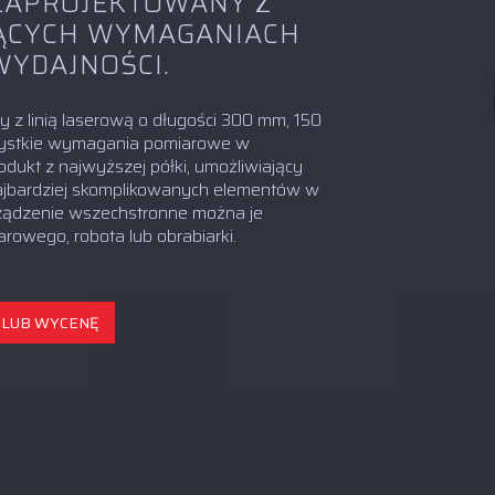
ZAPROJEKTOWANY Z
ĄCYCH WYMAGANIACH
WYDAJNOŚCI.
 z linią laserową o długości 300 mm, 150
zystkie wymagania pomiarowe w
dukt z najwyższej półki, umożliwiający
jbardziej skomplikowanych elementów w
rządzenie wszechstronne można je
rowego, robota lub obrabiarki.
 LUB WYCENĘ