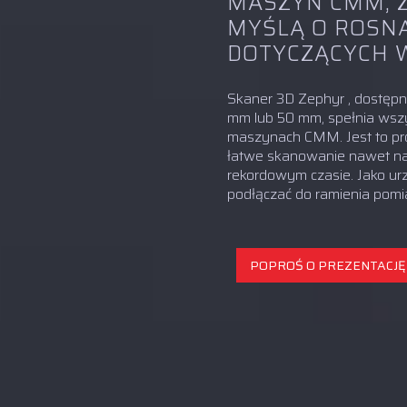
MASZYN CMM, 
MYŚLĄ O ROSN
DOTYCZĄCYCH 
Skaner 3D Zephyr , dostępny
mm lub 50 mm, spełnia ws
maszynach CMM. Jest to pro
łatwe skanowanie nawet na
rekordowym czasie. Jako u
podłączać do ramienia pomia
POPROŚ O PREZENTACJĘ