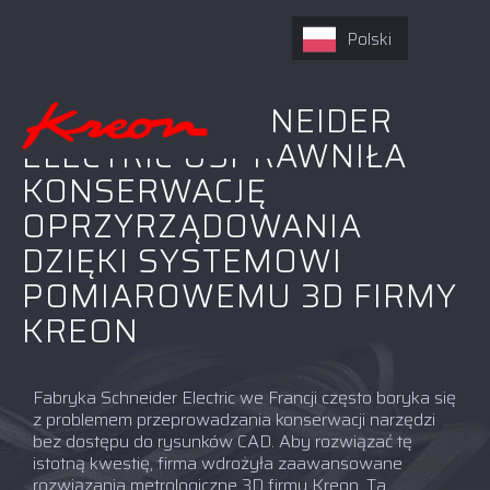
Polski
JAK FIRMA SCHNEIDER
ELECTRIC USPRAWNIŁA
KONSERWACJĘ
OPRZYRZĄDOWANIA
DZIĘKI SYSTEMOWI
POMIAROWEMU 3D FIRMY
KREON
Fabryka Schneider Electric we Francji często boryka się
z problemem przeprowadzania konserwacji narzędzi
bez dostępu do rysunków CAD. Aby rozwiązać tę
istotną kwestię, firma wdrożyła zaawansowane
rozwiązania metrologiczne 3D firmy Kreon. Ta