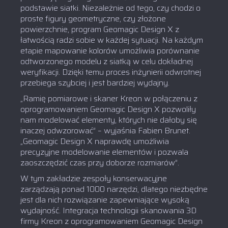
podstawie siatki. Niezależnie od tego, czy chodzi o
proste figury geometryczne, czy złożone
powierzchnie, program Geomagic Design X z
łatwością radzi sobie w każdej sytuacji. Na każdym
etapie mapowanie kolorów umożliwia porównanie
odtworzonego modelu z siatką w celu dokładnej
weryfikacji. Dzięki temu proces inżynierii odwrotnej
przebiega szybciej i jest bardziej wydajny.
„Ramię pomiarowe i skaner Kreon w połączeniu z
oprogramowaniem Geomagic Design X pozwoliły
nam modelować elementy, których nie dałoby się
inaczej odwzorować” – wyjaśnia Fabien Brunet.
„Geomagic Design X naprawdę umożliwia
precyzyjne modelowanie elementów i pozwala
zaoszczędzić czas przy doborze rozmiarów”.
W tym zakładzie zespoły konserwacyjne
zarządzają ponad 1000 narzędzi, dlatego niezbędne
jest dla nich rozwiązanie zapewniające wysoką
wydajność. Integracja technologii skanowania 3D
firmy Kreon z oprogramowaniem Geomagic Design