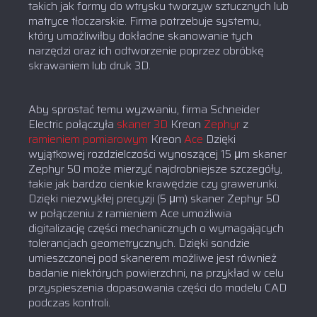
takich jak formy do wtrysku tworzyw sztucznych lub
matryce tłoczarskie. Firma potrzebuje systemu,
który umożliwiłby dokładne skanowanie tych
narzędzi oraz ich odtworzenie poprzez obróbkę
skrawaniem lub druk 3D.
Aby sprostać temu wyzwaniu, firma Schneider
Electric połączyła
skaner 3D
Kreon
Zephyr
z
ramieniem pomiarowym
Kreon
Ace
Dzięki
wyjątkowej rozdzielczości wynoszącej 15 μm skaner
Zephyr 50 może mierzyć najdrobniejsze szczegóły,
takie jak bardzo cienkie krawędzie czy grawerunki.
Dzięki niezwykłej precyzji (5 μm) skaner Zephyr 50
w połączeniu z ramieniem Ace umożliwia
digitalizację części mechanicznych o wymagających
tolerancjach geometrycznych. Dzięki sondzie
umieszczonej pod skanerem możliwe jest również
badanie niektórych powierzchni, na przykład w celu
przyspieszenia dopasowania części do modelu CAD
podczas kontroli.