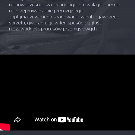
najnowocześniejsza technologia pozwala jej obecnie
na przeprowadzanie precyzyjnego i
zoptymalizowanego skanowania zapobiegawczego
sprzętu, gwarantując w ten sposób ciągłość i
niezawodność procesów przemysłowych.