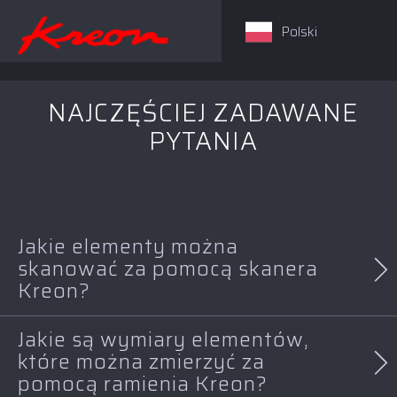
Polski
NAJCZĘŚCIEJ ZADAWANE
PYTANIA
Jakie elementy można
skanować za pomocą skanera
Kreon?
Jakie są wymiary elementów,
Skaner Kreon jest niezwykle wszechstronny i
które można zmierzyć za
zasadniczo może skanować każdy rodzaj elementu.
pomocą ramienia Kreon?