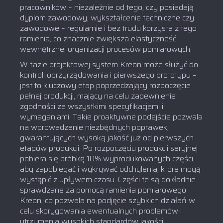
pracowników – niezależnie od tego, czy posiadają
dyplom zawodowy, wykształcenie techniczne czy
zawodowe – regularnie i bez trudu korzysta z tego
ramienia, co znacznie zwiększa elastyczność
wewnętrznej organizacji procesów pomiarowych.
W fazie projektowej system Kreon może służyć do
kontroli oprzyrządowania i pierwszego prototypu –
jest to kluczowy etap poprzedzający rozpoczęcie
pełnej produkcji, mający na celu zapewnienie
zgodności ze wszystkimi specyfikacjami i
wymaganiami. Takie proaktywne podejście pozwala
na wprowadzenie niezbędnych poprawek,
gwarantujących wysoką jakość już od pierwszych
etapów produkcji. Po rozpoczęciu produkcji seryjnej
pobiera się próbkę 10% wyprodukowanych części,
aby zapobiegać i wykrywać odchylenia, które mogą
wystąpić z upływem czasu. Części te są dokładnie
sprawdzane za pomocą ramienia pomiarowego
Kreon, co pozwala na podjęcie szybkich działań w
celu skorygowania ewentualnych problemów i
utrzymania wysokich standardów jakości.