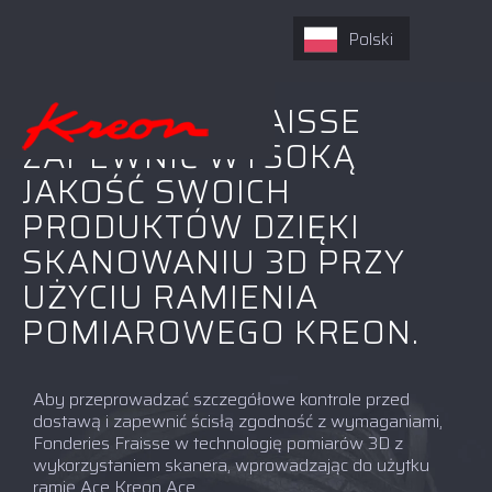
Polski
FONDERIES FRAISSE
ZAPEWNIĆ WYSOKĄ
JAKOŚĆ SWOICH
PRODUKTÓW DZIĘKI
SKANOWANIU 3D PRZY
UŻYCIU RAMIENIA
POMIAROWEGO KREON.
Aby przeprowadzać szczegółowe kontrole przed
dostawą i zapewnić ścisłą zgodność z wymaganiami,
Fonderies Fraisse w technologię pomiarów 3D z
wykorzystaniem skanera, wprowadzając do użytku
ramię Ace Kreon Ace .