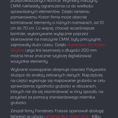
przeprowadzanych kontroli. Wymiary maszyny
CMM nakładały ograniczenia co do wielkości
sprawdzanych elementów. Dzięki ramieniu
pomiarowemu Kreon firma może obecnie
kontrolować elementy o różnych rozmiarach, od 10
cm do 70 cm. Co więcej, chociaż wcześniejsze
kontrole, wykonywane wyłącznie poprzez
skanowanie na maszynie CMM, były precyzyjne,
zajmowały dużo czasu. Dzięki
skanerowi 3D Kreon
Skyline
i jego linii laserowej o długości 200 mm
można teraz znacznie szybciej digitalizować
wszystkie elementy.
Wybrane rozwiązanie obejmuje również Polyworks
służące do analizy zebranych danych. Najczęściej
na części wykonuje się mapowanie grubości w celu
sprawdzenia zgodności grubości w obszarach,
których nie da się skontrolować w inny sposób, na
przykład za pomocą standardowego miernika
grubości.
Zespół firmy Fonderies Fraisse opanował obsługę
łatwego w użyciu
ramienia Ace Kreon Ace
. Kilku