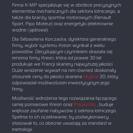
Firma K-MP specjalizuje się w obróbce precyzyjnych
elementów mechanicznych dla sektora lotniczego, a
także dla branży sportów motorowych (Renault
Sport, Pipo Moteur) oraz energetyki (elektrownie
wodne i jądrowe).
Dla Sébastiena Korczacka, dyrektora generalnego
firmy, wybór systemu Kreon wynikał z wielu
powodów. Decydującym czynnikiem okazała się
renoma firmy Kreon, która od prawie 30 lat
produkuje we Francji skanery najwyższej jakości.
Duże wrażenie wywarł na nim również doskonały
stosunek ceny do jakości skanera
Skyline
3D, który
odpowiadał możliwościom inwestycyjnym jego
firmy.
Możliwość wdrożenia tego rozwiązania łączącego
ramię pomiarowe Kreon oraz
Polyworks
, buduje
większe zaufanie nabywców z sektora lotniczego.
Spełnia to ich oczekiwanie, by podwykonawcy
stosowali to, co obecnie uważają za standard w
metrologii.