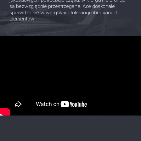
są bezwzględnie przestrzegane. Ace doskonale
sprawdza się w weryfikacji tolerancji obrabianych
elementów.