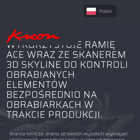
Polski
FIRMA K-MP
WYKORZYSTUJE RAMIĘ
ACE WRAZ ZE SKANEREM
3D SKYLINE DO KONTROLI
OBRABIANYCH
ELEMENTÓW
BEZPOŚREDNIO NA
OBRABIARKACH W
TRAKCIE PRODUKCJI.
Branża lotnicza, znana ze swoich wysokich wymagań
jakościowych, potrzebuje części, w których tolerancje