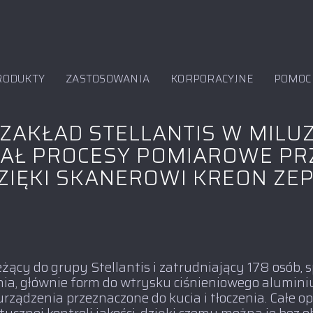
RODUKTY
ZASTOSOWANIA
KORPORACYJNE
POMOC
 ZAKŁAD STELLANTIS W MILUZ
AŁ PROCESY POMIAROWE PRZ
ZIĘKI SKANEROWI KREON ZE
ący do grupy Stellantis i zatrudniający 178 osób, sp
ia, głównie form do wtrysku ciśnieniowego alumini
urządzenia przeznaczone do kucia i tłoczenia. Całe 