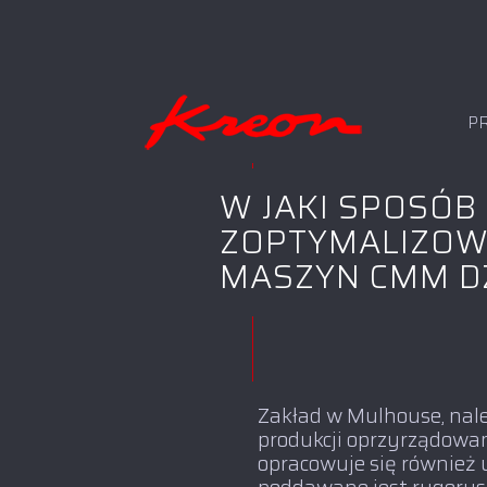
P
W JAKI SPOSÓB
ZOPTYMALIZOW
MASZYN CMM D
Zakład w Mulhouse, należ
produkcji oprzyrządowan
opracowuje się również 