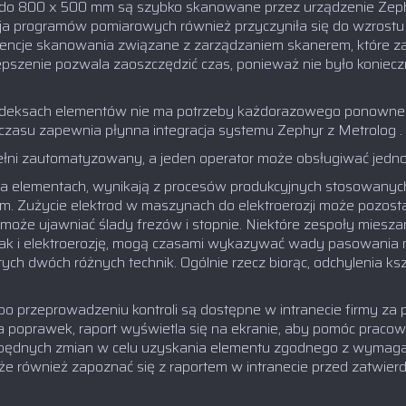
o 800 x 500 mm są szybko skanowane przez urządzenie Zephyr 1
ja programów pomiarowych również przyczyniła się do wzrostu 
cje skanowania związane z zarządzaniem skanerem, które za
pszenie pozwala zaoszczędzić czas, ponieważ nie było koniecz
deksach elementów nie ma potrzeby każdorazowego ponownego 
zasu zapewnia płynna integracja systemu Zephyr z Metrolog .
w pełni zautomatyzowany, a jeden operator może obsługiwać je
 elementach, wynikają z procesów produkcyjnych stosowanych 
iem. Zużycie elektrod w maszynach do elektroerozji może pozost
oże ujawniać ślady frezów i stopnie. Niektóre zespoły mieszan
ak i elektroerozję, mogą czasami wykazywać wady pasowania
ch dwóch różnych technik. Ogólnie rzecz biorąc, odchylenia 
po przeprowadzeniu kontroli są dostępne w intranecie firmy 
a poprawek, raport wyświetla się na ekranie, aby pomóc prac
będnych zmian w celu uzyskania elementu zgodnego z wymagan
e również zapoznać się z raportem w intranecie przed zatwierd