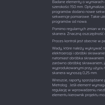
Badane elementy o wymiarach d
szerokości 150 mm. Optymalizac
programów dodano nowe sekwen
sekwencje pomiarowe. Takie ule
programów od nowa.
Pomimo regularnych zmian w in
skanera. Znaczną oszczędność c
Proces kontroli jest obecnie 
Wady, które należy wykrywać na
elektroerozji i obróbki skrawan
natomiast obróbka skrawaniem m
zarówno obróbkę skrawaniem, j
wyprodukowanymi przy użyciu ty
skanera wynoszą 0,25 mm.
Wreszcie, raporty sporządzane 
Metrolog . Jeśli element wymag
regulację w wprowadzeniu niez
elementu kierownik projektu moż