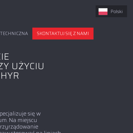
Polski
 TECHNICZNA
SKONTAKTUJ SIĘ Z NAMI
IE
Y UŻYCIU
PHYR
ecjalizuje się w
um. Na miejscu
oprzyrządowanie