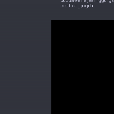
poddawane jest rygoryst
produkcyjnych.