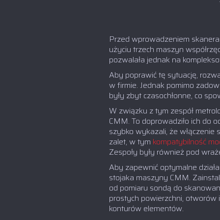
Przed wprowadzeniem skanera
użyciu trzech maszyn współrzę
pozwalała jednak na kompleksow
Aby poprawić tę sytuację, rozw
w firmie. Jednak pomimo zadowa
były zbyt czasochłonne, co spow
W związku z tym zespół metrolog
CMM. To doprowadziło ich do o
szybko wykazali, że włączenie 
zalet, w tym
kompatybilność mo
Zespoły były również pod wrażen
Aby zapewnić optymalne działa
stojaka maszyny CMM. Zainstal
od pomiaru sondą do skanowania
prostych powierzchni, otworów i 
konturów elementów.