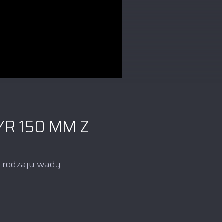
R 150 MM Z
o rodzaju wady