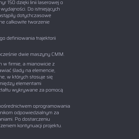
50 dzięki linii laserowej o
wydajności. Do istniejących
stąpiły dotychczasowe
ne całkowite tworzenie
definiowania trajektorii
dnocześnie dwie maszyny CMM.
w firmie, a mianowicie z
awiać ślady na elemencie,
e, w których stosuje się
 między elementami
kształtu wykrywane za pomocą
za pośrednictwem oprogramowania
ownikom odpowiedzialnym za
iami. Po dostarczeniu
zeniem kontynuacji projektu.