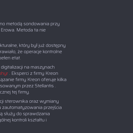
no metodą sondowania przy
 Erowa. Metoda ta nie
turalne, który był już dostępny
awiało, że operacje kontrolne
ełen etat.
digitalizacji na maszynach
phyr
. Eksperci z firmy Kreon
zanie firmy Kreon oferuje kilka
osowanym przez Stellantis .
nej tej firmy.
ji sterownika oraz wymiany
u zautomatyzowania przejścia
dą służy do sprawdzania
nej kontroli kształtu i