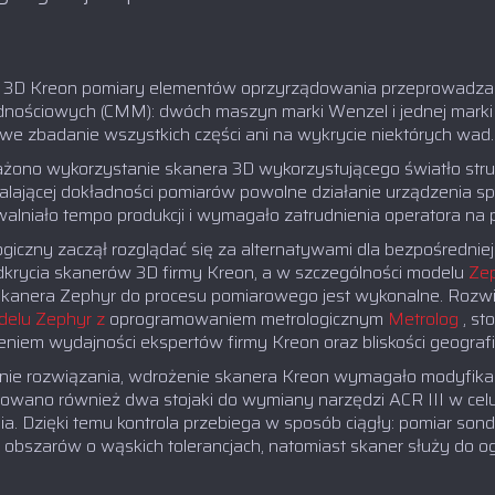
 3D Kreon pomiary elementów oprzyrządowania przeprowadza
dnościowych (CMM): dwóch maszyn marki Wenzel i jednej marki
e zbadanie wszystkich części ani na wykrycie niektórych wad.
ażono wykorzystanie skanera 3D wykorzystującego światło struk
lającej dokładności pomiarów powolne działanie urządzenia spr
alniało tempo produkcji i wymagało zatrudnienia operatora na p
iczny zaczął rozglądać się za alternatywami dla bezpośredniej 
dkrycia skanerów 3D firmy Kreon, a w szczególności modelu
Ze
skanera Zephyr do procesu pomiarowego jest wykonalne. Rozwią
delu Zephyr z
oprogramowaniem metrologicznym
Metrolog
, st
iem wydajności ekspertów firmy Kreon oraz bliskości geograficz
nie rozwiązania, wdrożenie skanera Kreon wymagało modyfikac
owano również dwa stojaki do wymiany narzędzi ACR III w cel
. Dzięki temu kontrola przebiega w sposób ciągły: pomiar son
obszarów o wąskich tolerancjach, natomiast skaner służy do ogól