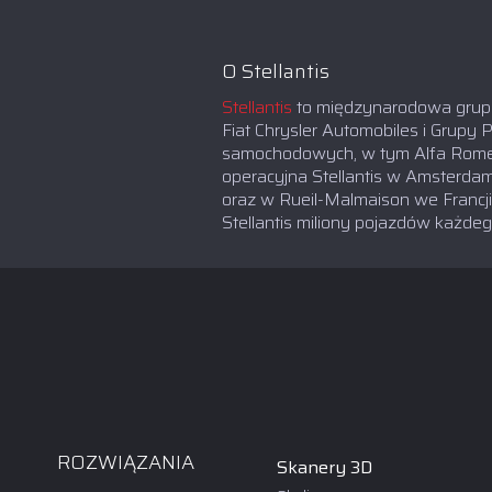
O Stellantis
Stellantis
to międzynarodowa grupa
Fiat Chrysler Automobiles i Grup
samochodowych, w tym Alfa Romeo, C
operacyjna Stellantis w Amsterda
oraz w Rueil-Malmaison we Francj
Stellantis miliony pojazdów każdeg
ROZWIĄZANIA
Skanery 3D