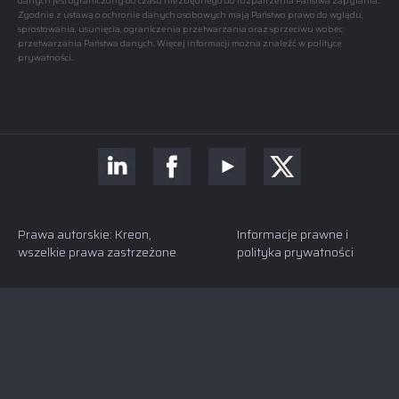
danych jest ograniczony do czasu niezbędnego do rozpatrzenia Państwa zapytania.
Zgodnie z ustawą o ochronie danych osobowych mają Państwo prawo do wglądu,
sprostowania, usunięcia, ograniczenia przetwarzania oraz sprzeciwu wobec
przetwarzania Państwa danych. Więcej informacji można znaleźć w polityce
prywatności.
Prawa autorskie: Kreon,
Informacje prawne i
wszelkie prawa zastrzeżone
polityka prywatności