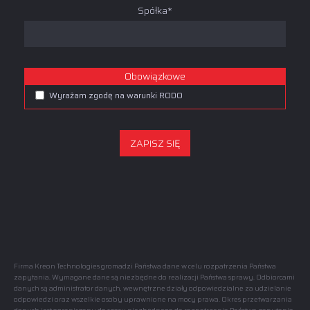
Spółka*
Obowiązkowe
Wyrażam zgodę na warunki RODO
Firma Kreon Technologies gromadzi Państwa dane w celu rozpatrzenia Państwa
zapytania. Wymagane dane są niezbędne do realizacji Państwa sprawy. Odbiorcami
danych są administrator danych, wewnętrzne działy odpowiedzialne za udzielanie
odpowiedzi oraz wszelkie osoby uprawnione na mocy prawa. Okres przetwarzania