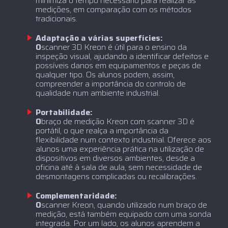
minimiza o tempo necessário para realizar as
medições, em comparação com os métodos
tradicionais.
Adaptação a várias superfícies:
‍O
scanner 3D Kreon é útil para o ensino da
inspeção visual, ajudando a identificar defeitos e
possíveis danos em equipamentos e peças de
qualquer tipo. Os alunos podem, assim,
compreender a importância do controlo de
qualidade num ambiente industrial.
Portabilidade:
‍O
braço de medição Kreon com scanner 3D é
portátil, o que realça a importância da
flexibilidade num contexto industrial. Oferece aos
alunos uma experiência prática na utilização de
dispositivos em diversos ambientes, desde a
oficina até à sala de aula, sem necessidade de
desmontagens complicadas ou recalibrações.
Complementaridade:
‍O
scanner Kreon, quando utilizado num braço de
medição, está também equipado com uma sonda
integrada. Por um lado, os alunos aprendem a