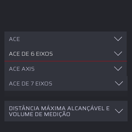
ACE
ACE DE 6 EIXOS
ACE AXIS
ACE DE 7 EIXOS
Modelo de
E Uni
P Size
P Form
L Dia
SPAT
braço
DISTÂNCIA MÁXIMA ALCANÇÁVEL E
VOLUME DE MEDIÇÃO
0,026
0,009
0,017
0,037
0,021
Ace
mm
mm
mm
mm
mm
0,039
0,014
0,024
0,047
0,030