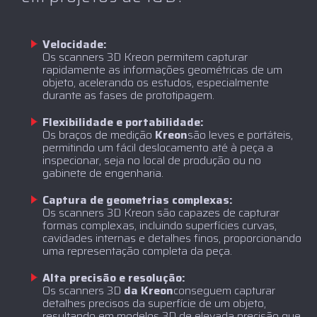
Velocidade:
Os scanners 3D Kreon permitem capturar
rapidamente as informações geométricas de um
objeto, acelerando os estudos, especialmente
durante as fases de prototipagem.
Flexibilidade e portabilidade:
‍Os braços de medição
Kreon
são leves e portáteis,
permitindo um fácil deslocamento até à peça a
inspecionar, seja no local de produção ou no
gabinete de engenharia.
Captura de geometrias complexas:
Os scanners 3D Kreon são capazes de capturar
formas complexas, incluindo superfícies curvas,
cavidades internas e detalhes finos, proporcionando
uma representação completa da peça.
Alta precisão e resolução:
‍Os scanners 3D
da Kreon
conseguem capturar
detalhes precisos da superfície de um objeto,
resultando em modelos 3D de elevada precisão que