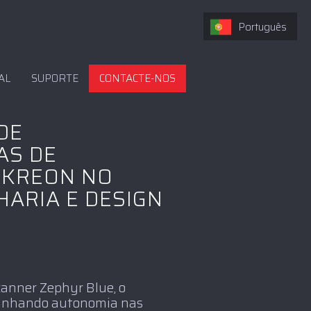
Português
AL
SUPORTE
CONTACTE-NOS
DE
AS DE
O KREON NO
ARIA E DESIGN
canner Zephyr Blue, o
ganhando autonomia nas