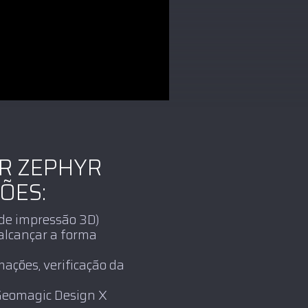
ER ZEPHYR
ÕES:
 de impressão 3D)
alcançar a forma
mações, verificação da
 Geomagic Design X