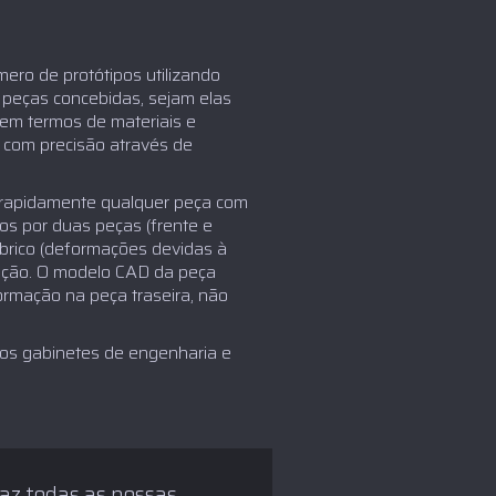
ro de protótipos utilizando
 peças concebidas, sejam elas
em termos de materiais e
 com precisão através de
ar rapidamente qualquer peça com
os por duas peças (frente e
abrico (deformações devidas à
odução. O modelo CAD da peça
formação na peça traseira, não
os gabinetes de engenharia e
az todas as nossas