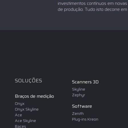
investimentos contínuos em novas 
de produção. Tudo isto decorre em d
SOLUÇÕES
Scanners 3D
Skyline
Zephyr
Braços de medição
Onyx
Software
Onyx Skyline
Zenith
Ace
Plug-ins Kreon
Ace Skyline
Baces