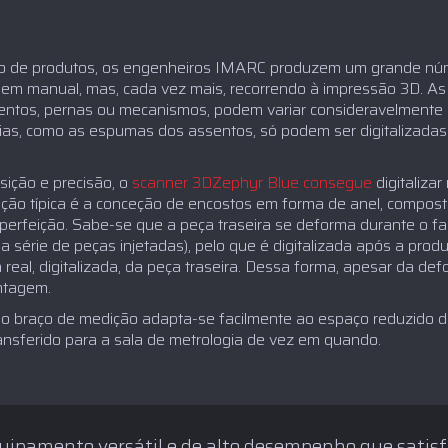
o de produtos, os engenheiros IMARC produzem um grande núme
agem manual, mas, cada vez mais, recorrendo à impressão 3D. As
sentos, pernas ou mecanismos, podem variar consideravelmente 
s, como as espumas dos assentos, só podem ser digitalizadas
sição e precisão, o
scanner 3DZephyr Blue consegue
digitaliz
ção típica é a conceção de encostos em forma de anel, compost
 perfeição. Sabe-se que a peça traseira se deforma durante o f
 a série de peças injetadas), pelo que é digitalizada após a pr
 real, digitalizada, da peça traseira. Dessa forma, apesar da de
ntagem.
o braço de medição adapta-se facilmente ao espaço reduzido d
ansferido para a sala de metrologia de vez em quando.
uipamento versátil e de alto desempenho que satisf