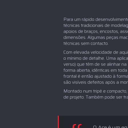
Para um rápido desenvolviment
técnicas tradicionais de model
apoios de braços, encostos, as
dimensões. Algumas peças macia
técnicas sem contacto.
Com elevada velocidade de aqui
o mínimo de detalhe. Uma aplica
verso) que têm de se alinhar na
forma aberta, idênticas em toda
frontal é então ajustado à forma
são visíveis defeitos após a mo
Montado num tripé e compacto, 
de projeto. Também pode ser tr
O Ace é um eq