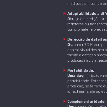
medições em comparaçã
Adaptabilidade a dif
‍O
braço de medição Kreo
refletoras ou transpar
comprometer a precisão
Detecção de defeitos
‍O
scanner 3D Kreon per
análise visual dos resu
facilita a deteção prec
produção não planeada
Portabilidade:
‍Uma das
principais va
portabilidade. Foi conce
produção, no terreno o
lo facilmente até ao e
Complementaridade:
‍Um
scanner Kreon utili