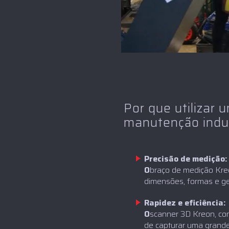
Por que utilizar
manutenção indus
Precisão de medição:
‍O
braço de medição Kre
dimensões, formas e g
Rapidez e eficiência:
‍O
scanner 3D Kreon, com
de capturar uma grande