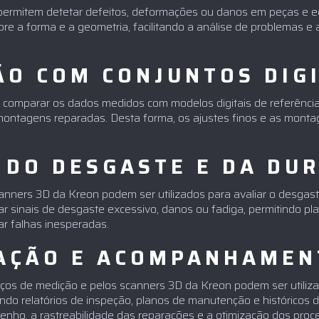
permitem detetar defeitos, deformações ou danos em peças e 
re a forma e a geometria, facilitando a análise de problemas e 
O COM CONJUNTOS DIGI
omparar os dados medidos com modelos digitais de referência
 montagens reparadas. Desta forma, os ajustes finos e as mon
 DO DESGASTE E DA DU
anners 3D da Kreon podem ser utilizados para avaliar o desgast
tar sinais de desgaste excessivo, danos ou fadiga, permitindo pl
ar falhas inesperadas.
AÇÃO E ACOMPANHAMEN
aços de medição e pelos scanners 3D da Kreon podem ser utiliz
ndo relatórios de inspeção, planos de manutenção e históricos das
o, a rastreabilidade das reparações e a otimização dos pro