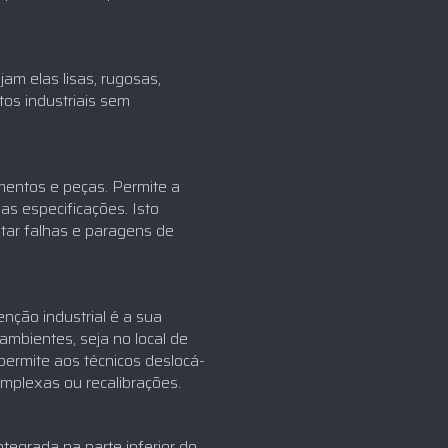
am elas lisas, rugosas,
os industriais sem
mentos e peças. Permite a
as especificações. Isto
itar falhas e paragens de
ção industrial é a sua
 ambientes, seja no local de
permite aos técnicos deslocá-
mplexas ou recalibrações.
egrada na parte inferior do