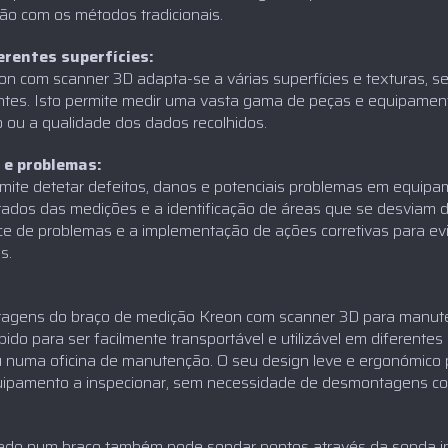
o com os métodos tradicionais.
erentes superfícies:
n com scanner 3D adapta-se a várias superfícies e texturas, sej
entes. Isto permite medir uma vasta gama de peças e equipament
 ou a qualidade dos dados recolhidos.
 e problemas:
mite detetar defeitos, danos e potenciais problemas em equipa
ltados das medições e a identificação de áreas que se desviam d
oce de problemas e a implementação de ações corretivas para ev
s.
ntagens do braço de medição Kreon com scanner 3D para manuten
bido para ser facilmente transportável e utilizável em diferentes
u numa oficina de manutenção. O seu design leve e ergonómico 
quipamento a inspecionar, sem necessidade de desmontagens co
zado num braço também pode sondar pontos através da sonda int