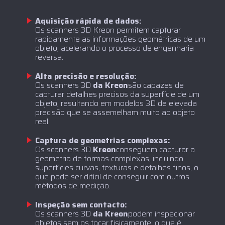
Aquisição rápida de dados:
Os scanners 3D Kreon permitem capturar
rapidamente as informações geométricas de um
objeto, acelerando o processo de engenharia
reversa.
Alta precisão e resolução:
‍Os scanners 3D
da Kreon
são capazes de
capturar detalhes precisos da superfície de um
objeto, resultando em modelos 3D de elevada
precisão que se assemelham muito ao objeto
real.
Captura de geometrias complexas:
‍Os scanners 3D
Kreon
conseguem capturar a
geometria de formas complexas, incluindo
superfícies curvas, texturas e detalhes finos, o
que pode ser difícil de conseguir com outros
métodos de medição.
Inspeção sem contacto:
‍Os scanners 3D
da Kreon
podem inspecionar
objetos sem os tocar fisicamente, o que é